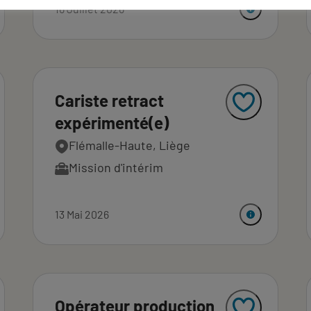
16 Juillet 2026
Cariste retract
expérimenté(e)
Flémalle-Haute, Liège
Mission d'intérim
13 Mai 2026
Opérateur production