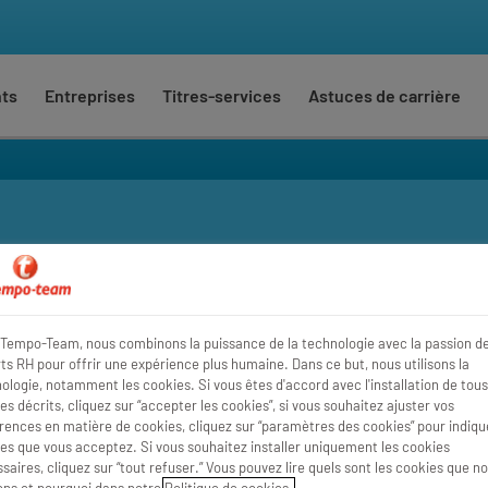
nts
Entreprises
Titres-services
Astuces de carrière
Où
Rayon
Tempo-Team, nous combinons la puissance de la technologie avec la passion d
ts RH pour offrir une expérience plus humaine. Dans ce but, nous utilisons la
ologie, notamment les cookies. Si vous êtes d'accord avec l'installation de tous
es décrits, cliquez sur “accepter les cookies”, si vous souhaitez ajuster vos
rences en matière de cookies, cliquez sur “paramètres des cookies” pour indique
es que vous acceptez. Si vous souhaitez installer uniquement les cookies
saires, cliquez sur “tout refuser.” Vous pouvez lire quels sont les cookies que n