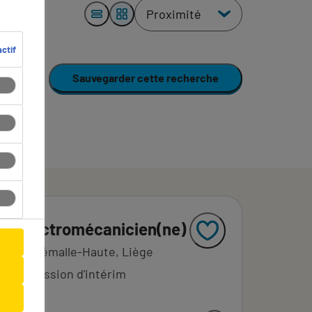
ctif
Sauvegarder cette recherche
Électromécanicien(ne)
Flémalle-Haute, Liège
Mission d'intérim