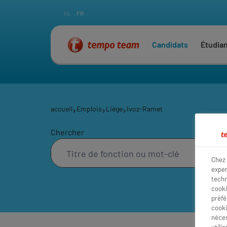
NL
FR
Candidats
Étudia
accueil
Emplois
Liège
Ivoz-Ramet
Chercher
Chez 
exper
techn
cooki
préfé
cooki
néces