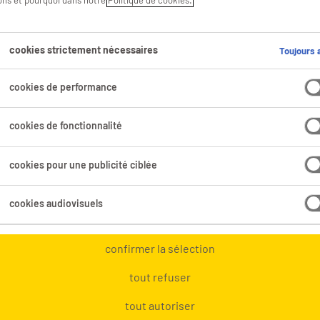
sons et pourquoi dans notre
Politique de cookies.
.
cookies strictement nécessaires
Toujours a
Domaine professionnel
Tous les filtres
1
cookies de performance
cookies de fonctionnalité
cer
cookies pour une publicité ciblée
cookies audiovisuels
coffreur
confirmer la sélection
Flémalle-Haute, Liège
tout refuser
Mission d'intérim
tout autoriser