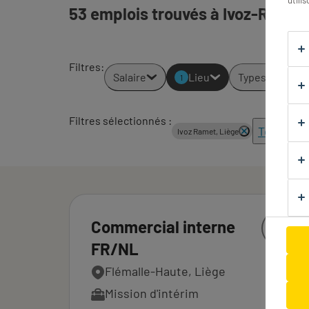
utili
53 emplois trouvés à Ivoz-Ramet
Filtres
:
Salaire
Lieu
Types d'emploi
1
Filtres sélectionnés :
Tout effa
Ivoz Ramet, Liège
Commercial interne
FR/NL
Flémalle-Haute, Liège
Mission d'intérim