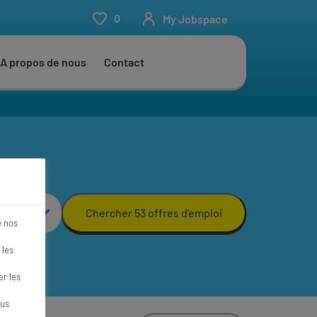
0
My Jobspace
A propos de nous
Contact
Chercher 53 offres d'emploi
e nos
 les
r les
ous