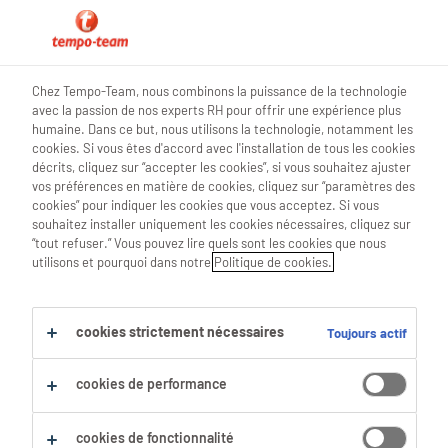
0
Chez Tempo-Team, nous combinons la puissance de la technologie
avec la passion de nos experts RH pour offrir une expérience plus
Trouve ton prochain job
humaine. Dans ce but, nous utilisons la technologie, notamment les
cookies. Si vous êtes d'accord avec l'installation de tous les cookies
décrits, cliquez sur “accepter les cookies”, si vous souhaitez ajuster
Chercher 0 offres d'emploi
vos préférences en matière de cookies, cliquez sur “paramètres des
cookies” pour indiquer les cookies que vous acceptez. Si vous
souhaitez installer uniquement les cookies nécessaires, cliquez sur
“tout refuser.” Vous pouvez lire quels sont les cookies que nous
utilisons et pourquoi dans notre
Politique de cookies.
Filtre
Filtres sélectionnés :
cookies strictement nécessaires
Toujours actif
Production
Responsables De Production
chef-de-production
cookies de performance
Tout effacer
cookies de fonctionnalité