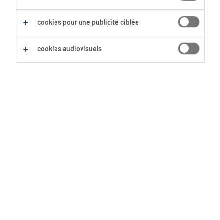
Sauvegarder cette recherche
cookies pour une publicité ciblée
cookies audiovisuels
Aucun résultat trouvé
Nous n'avons pas trouvé d'offre d'emploi avec les
filtres sélectionnés. Modifie ta recherche afin
d'obtenir plus de résultats. Les actions suivantes
peuvent t'aider :
Supprime certains des filtres que tu as
utilisés.