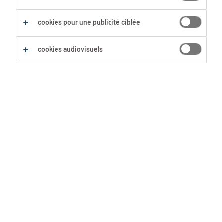
Comptables & Experts Comptables
Comptable
Tout effacer
cookies pour une publicité ciblée
cookies audiovisuels
Sauvegarder cette recherche
Comptable
Liège, Liège
CDI
17 Juin 2026
Comptable fiduciaire