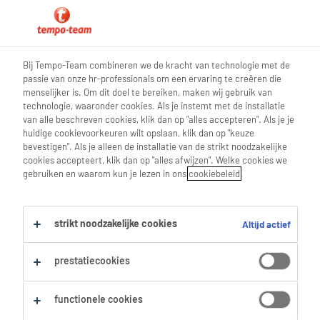
accueil
Bij Tempo-Team combineren we de kracht van technologie met de
passie van onze hr-professionals om een ervaring te creëren die
menselijker is. Om dit doel te bereiken, maken wij gebruik van
technologie, waaronder cookies. Als je instemt met de installatie
van alle beschreven cookies, klik dan op "alles accepteren". Als je je
Jouw privacy uitgelegd
huidige cookievoorkeuren wilt opslaan, klik dan op "keuze
bevestigen". Als je alleen de installatie van de strikt noodzakelijke
cookies accepteert, klik dan op "alles afwijzen". Welke cookies we
gebruiken en waarom kun je lezen in ons
cookiebeleid
.
Wie ben je?
strikt noodzakelijke cookies
Altijd actief
Wat wie in elke situatie doen om uw privacy te
prestatiecookies
beschermen
functionele cookies