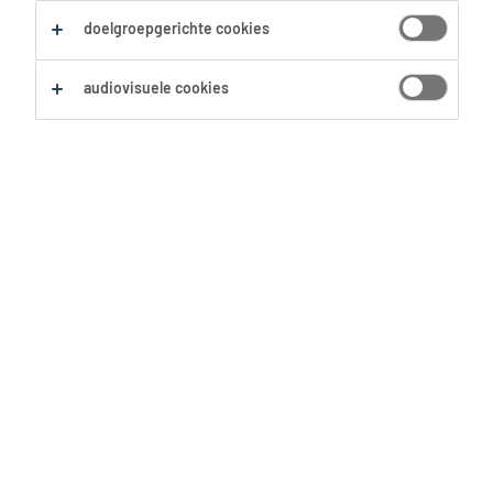
doelgroepgerichte cookies
audiovisuele cookies
Websitebezoeker
Kandi