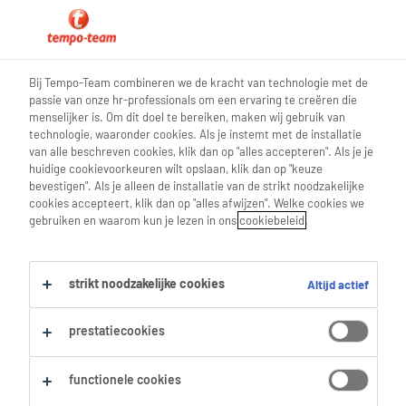
contact
Bij Tempo-Team combineren we de kracht van technologie met de
passie van onze hr-professionals om een ervaring te creëren die
menselijker is. Om dit doel te bereiken, maken wij gebruik van
technologie, waaronder cookies. Als je instemt met de installatie
van alle beschreven cookies, klik dan op "alles accepteren". Als je je
Veelgestelde vragen
huidige cookievoorkeuren wilt opslaan, klik dan op "keuze
bevestigen". Als je alleen de installatie van de strikt noodzakelijke
cookies accepteert, klik dan op "alles afwijzen". Welke cookies we
gebruiken en waarom kun je lezen in ons
cookiebeleid
.
Er bestaan geen slechte vragen, alleen
strikt noodzakelijke cookies
Altijd actief
slechte antwoorden, toch? Daarom hebben
we hieronder alle veelgestelde vragen én
prestatiecookies
antwoorden voor je samengevat. Staat het
antwoord op je vraag er toch niet tussen?
functionele cookies