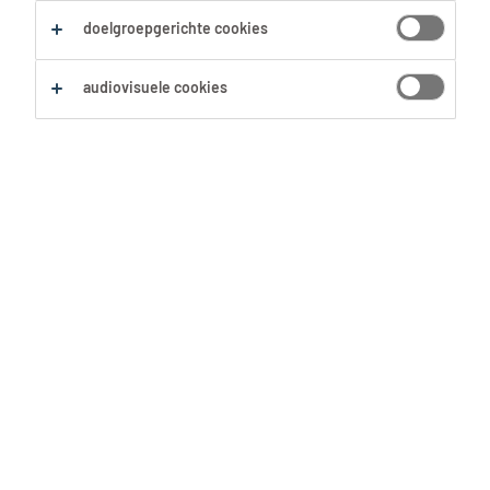
Kijk op deze pagina
hoe je met ons in
doelgroepgerichte cookies
contact kan komen
.
audiovisuele cookies
Ik wil me inschrijven
Hoe kan ik me inschrijven bij
Tempo-Team?
Maak online een profiel aan op
MyJobspace
.
Hoe kan ik solliciteren op een job?
Vul zoveel mogelijk gegevens in. Zo kan ons
systeem vacatures vinden die écht bij je
Klik in onze
vacaturebank
op de job die je
Hoe ontvang ik jobs per mail?
passen. Al kan je natuurlijk solliciteren op elke
aanspreekt. Op de bijhorende vacaturepagina