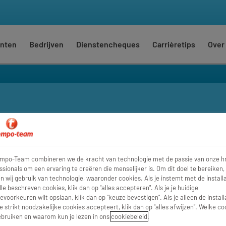
nten
Bedrijven
Dienstencheques
Carrièretips
Over
Waar
Str
empo-Team combineren we de kracht van technologie met de passie van onze h
ssionals om een ervaring te creëren die menselijker is. Om dit doel te bereiken,
 wij gebruik van technologie, waaronder cookies. Als je instemt met de installa
lle beschreven cookies, klik dan op "alles accepteren". Als je je huidige
evoorkeuren wilt opslaan, klik dan op "keuze bevestigen". Als je alleen de install
e strikt noodzakelijke cookies accepteert, klik dan op "alles afwijzen". Welke co
bruiken en waarom kun je lezen in ons
cookiebeleid
.