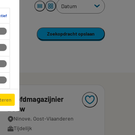
ctief
Zoekopdracht opslaan
Hoofdmagazijnier
pteren
bouw
Ninove, Oost-Vlaanderen
Tijdelijk