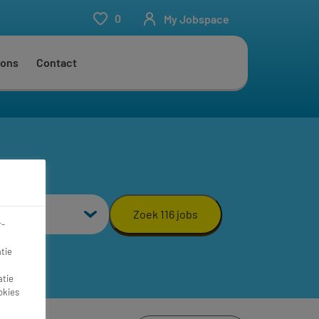
0
My Jobspace
 ons
Contact
aal
Zoek 116 jobs
r-
tie
atie
okies