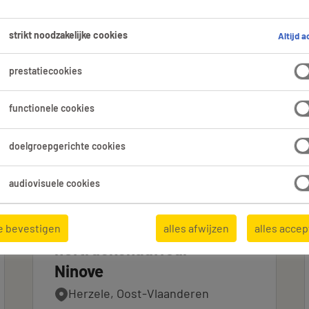
en.
strikt noodzakelijke cookies
Altijd a
prestatiecookies
Expertisedomein
Alle filters
1
1
functionele cookies
doelgroepgerichte cookies
audiovisuele cookies
Magazijnier /
e bevestigen
alles afwijzen
alles acce
heftruckchauffeur
Ninove
Herzele, Oost-Vlaanderen