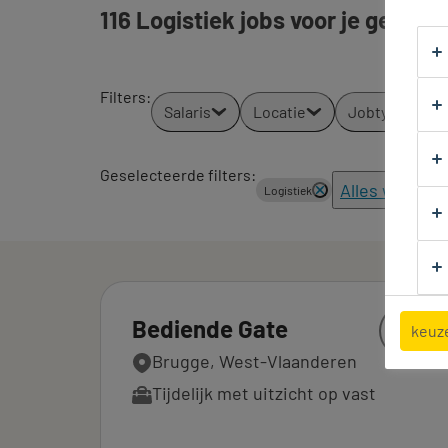
116 Logistiek jobs voor je gevond
Filters
:
Salaris
Locatie
Jobtypes
Geselecteerde filters:
Alles wissen
Logistiek
Bediende Gate
keuz
Brugge, West-Vlaanderen
Tijdelijk met uitzicht op vast