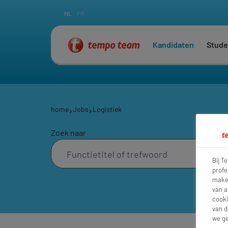
NL
FR
Kandidaten
Stude
home
Jobs
Logistiek
Zoek naar
Bij T
profe
maken
van a
cooki
van d
we ge