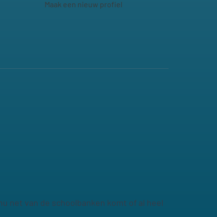
Maak een nieuw profiel
e nu net van de schoolbanken komt of al heel