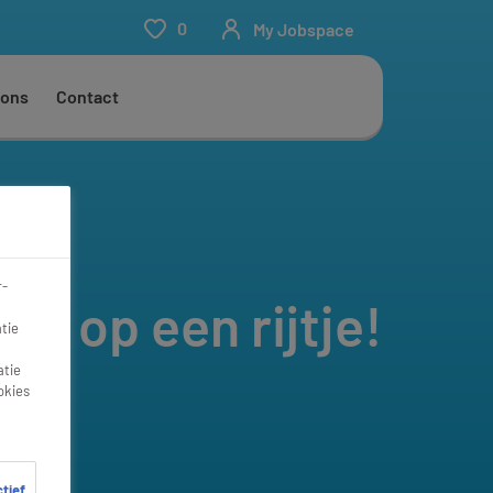
0
My Jobspace
 ons
Contact
r-
bs op een rijtje!
tie
atie
okies
ctief