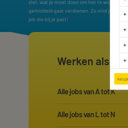
ziet, wat je moet doen om het te worden én 
gemiddeld gaat verdienen. Zo vind je in no-
job die bij je past!
Werken als...
keuz
Alle jobs van A tot K
Administratief medewerker
Alle jobs van L tot N
Afwasser