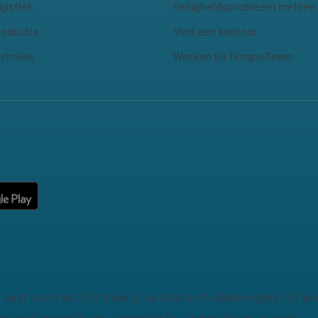
gistiek
Veiligheidsprobleem melden
roductie
Vind een kantoor
echniek
Werken bij Tempo-Team
en vast contract? Of zoek je de beste studentenjobs? Of j