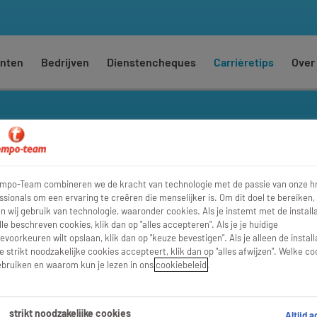
nten
Bedrijven
Dienstencheques
Carrièretips
Over
empo-Team combineren we de kracht van technologie met de passie van onze h
De leukste jo
ssionals om een ervaring te creëren die menselijker is. Om dit doel te bereiken,
 wij gebruik van technologie, waaronder cookies. Als je instemt met de installa
lle beschreven cookies, klik dan op "alles accepteren". Als je je huidige
evoorkeuren wilt opslaan, klik dan op "keuze bevestigen". Als je alleen de install
e strikt noodzakelijke cookies accepteert, klik dan op "alles afwijzen". Welke co
el wat je
bruiken en waarom kun je lezen in ons
cookiebeleid
.
ast? Lees
erkdag eruit
strikt noodzakelijke cookies
Altijd a