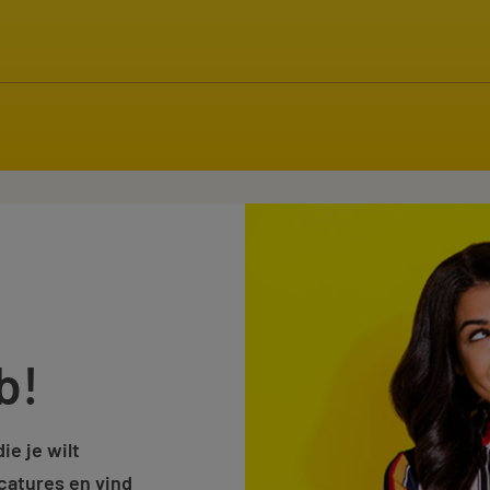
ker
b!
ie je wilt
catures en vind