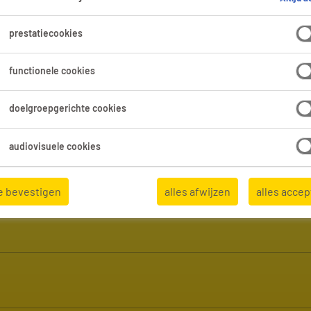
wat je
time jouw de
prestatiecookies
functionele cookies
doelgroepgerichte cookies
audiovisuele cookies
e bevestigen
alles afwijzen
alles acce