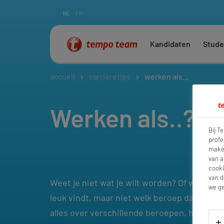
NL
FR
Kandidaten
Stude
accueil
carrièretips
werken als...
Werken als..?
Bij T
profe
maken
van a
cooki
van d
Weet je niet wat je wilt worden? Of weet je w
we ge
leuk vindt, maar niet welk beroep daar bij p
alles over verschillende beroepen, hoe je w