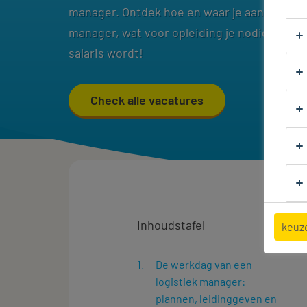
manager. Ontdek hoe en waar je aan de slag 
manager, wat voor opleiding je nodig hebt e
salaris wordt!
Check alle vacatures
Inhoudstafel
keuz
De werkdag van een
logistiek manager:
plannen, leidinggeven en