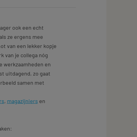
nager ook een echt
als ze ergens mee
enot van een lekker kopje
rk van je collega nóg
eke werkzaamheden en
st uitdagend, zo gaat
oorbeeld samen met
rs
,
magazijniers
en
taken: