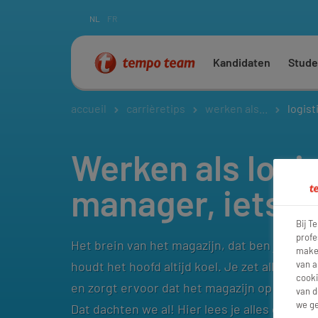
NL
FR
Kandidaten
Stude
accueil
carrièretips
werken als...
logist
Werken als logi
manager, iets v
Bij T
profe
Het brein van het magazijn, dat ben jij als l
maken
houdt het hoofd altijd koel. Je zet alle med
van a
cooki
en zorgt ervoor dat het magazijn op volle to
van d
we ge
Dat dachten we al! Hier lees je alles over we