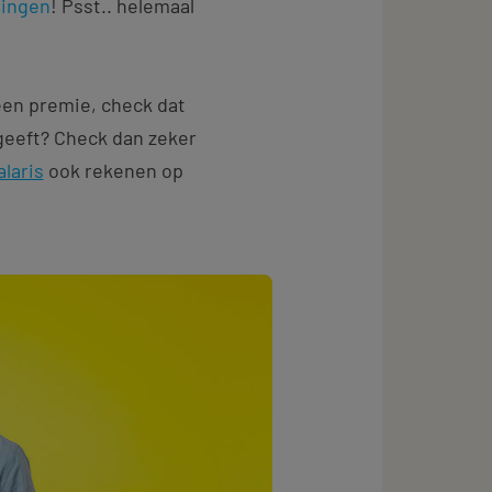
ningen
! Psst.. helemaal
een premie, check dat
geeft? Check dan zeker
alaris
ook rekenen op