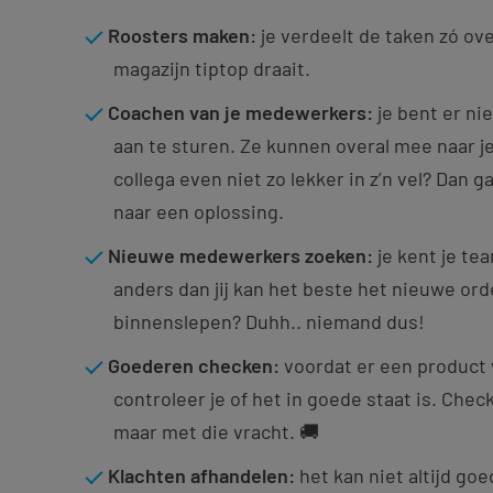
Roosters maken:
je verdeelt de taken zó over
magazijn tiptop draait.
Coachen van je medewerkers:
je bent er nie
aan te sturen. Ze kunnen overal mee naar j
collega even niet zo lekker in z’n vel? Dan g
naar een oplossing.
Nieuwe medewerkers zoeken:
je kent je te
anders dan jij kan het beste het nieuwe ord
binnenslepen? Duhh.. niemand dus!
Goederen checken:
voordat er een product
controleer je of het in goede staat is. Che
maar met die vracht. 🚚
Klachten afhandelen:
het kan niet altijd goe