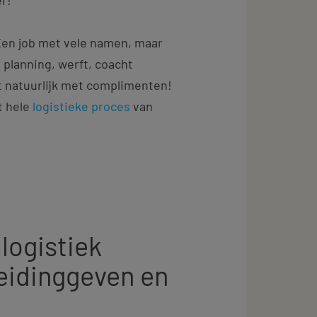
 Een job met vele namen, maar
planning, werft, coacht
it natuurlijk met complimenten!
t hele
logistieke proces
van
logistiek
eidinggeven en