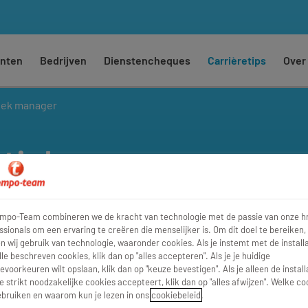
nten
Bedrijven
Dienstencheques
Carrièretips
Over
iek manager
stiek
oor jou?
empo-Team combineren we de kracht van technologie met de passie van onze h
ssionals om een ervaring te creëren die menselijker is. Om dit doel te bereiken,
ogistiek manager! 🧠 Je
 wij gebruik van technologie, waaronder cookies. Als je instemt met de installa
ewerkers op de juiste plek
lle beschreven cookies, klik dan op "alles accepteren". Als je je huidige
evoorkeuren wilt opslaan, klik dan op "keuze bevestigen". Als je alleen de install
eren draait. Interessant?
e strikt noodzakelijke cookies accepteert, klik dan op "alles afwijzen". Welke co
bruiken en waarom kun je lezen in ons
cookiebeleid
.
rken als logistiek