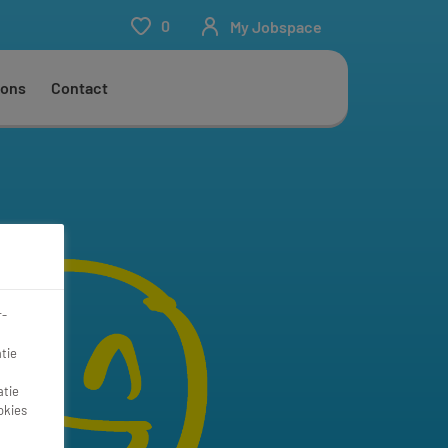
0
My Jobspace
 ons
Contact
r-
tie
atie
okies