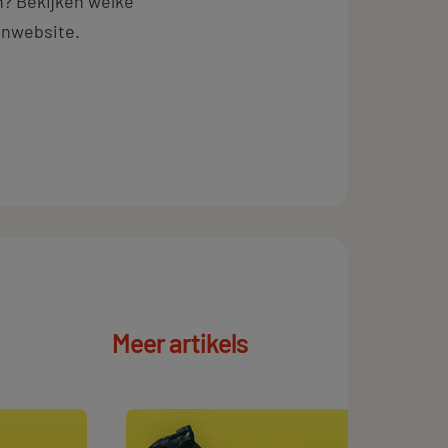
n? Bekijken welke
lenwebsite.
Meer artikels