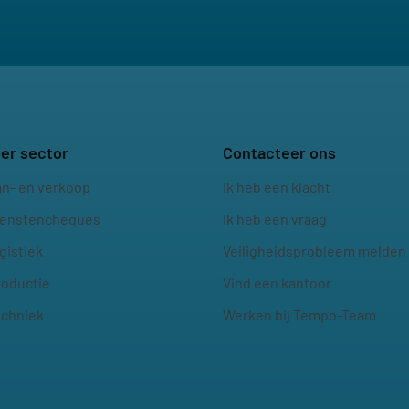
er sector
Contacteer ons
an- en verkoop
Ik heb een klacht
ienstencheques
Ik heb een vraag
gistiek
Veiligheidsprobleem melden
roductie
Vind een kantoor
echniek
Werken bij Tempo-Team