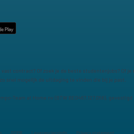
en vast contract? Of zoek je de beste studentenjobs? Of j
zo snel mogelijk de uitdaging te vinden die bij je past.
po-Team at Home nv (BTW BE0467.127.056), gevestigd i
n
GDPR
Leveranciersinfo
Privacy statement