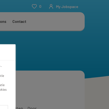
0
My Jobspace
 ons
Contact
r-
tie
atie
okies
s of erbuiten… Door