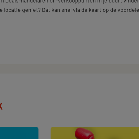
 Deals-handelaren of -verkooppunten in je buurt vinde
e locatie geniet? Dat kan snel via de kaart op de voorde
k