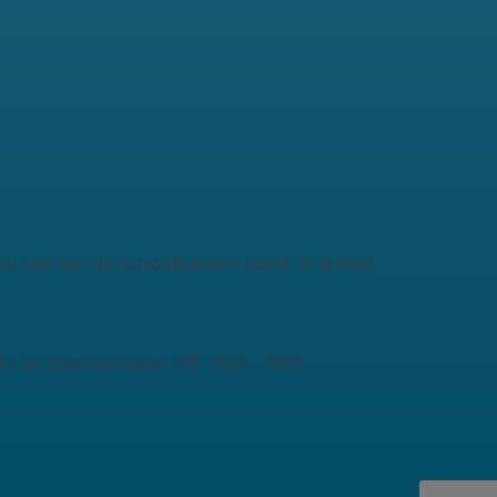
e nu net van de schoolbanken komt of al heel
n de Boechoutlaan 105 0001 - 1853