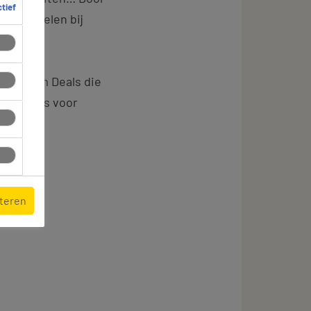
ctief
n voordelen bij
onze Team Deals die
eeltickets voor
pteren
re
.