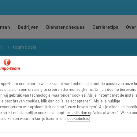
nten
Bedrijven
Dienstencheques
Carrièretips
Over
ht
team deals
empo-Team combineren we de kracht van technologie met de passie van onze h
ssionals om een ervaring te creëren die menselijker is. Om dit doel te bereiken,
 wij gebruik van technologie, waaronder cookies. Als je instemt met de installa
lle beschreven cookies, klik dan op "alles accepteren". Als je je huidige
evoorkeuren wilt opslaan, klik dan op "keuze bevestigen". Als je alleen de install
e strikt noodzakelijke cookies accepteert, klik dan op "alles afwijzen". Welke co
een plezier te doen!
bruiken en waarom kun je lezen in ons
cookiebeleid
.
ok jezelf een plezier doen! Op het werk, met je collega’