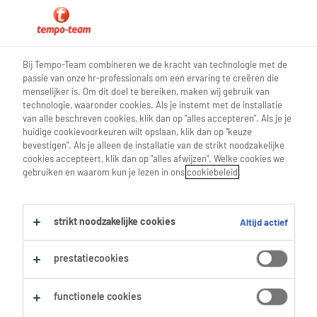
blog teamwork
Bij Tempo-Team combineren we de kracht van technologie met de
passie van onze hr-professionals om een ervaring te creëren die
menselijker is. Om dit doel te bereiken, maken wij gebruik van
technologie, waaronder cookies. Als je instemt met de installatie
van alle beschreven cookies, klik dan op "alles accepteren". Als je je
Zin in een flexi-job? Dit moet je
huidige cookievoorkeuren wilt opslaan, klik dan op "keuze
bevestigen". Als je alleen de installatie van de strikt noodzakelijke
weten over de nieuwe regels!
cookies accepteert, klik dan op "alles afwijzen". Welke cookies we
gebruiken en waarom kun je lezen in ons
cookiebeleid
.
🛎️
strikt noodzakelijke cookies
Altijd actief
22 Juni 2026
share article:
prestatiecookies
functionele cookies