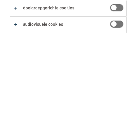
doelgroepgerichte cookies
audiovisuele cookies
Heb je zin om wat bij te verdienen, je
netwerk uit te breiden en tegelijk je
werkgoesting een boost te geven?
Dan is een flexi-job een slimme
keuze. Je kiest zelf waar en wanneer