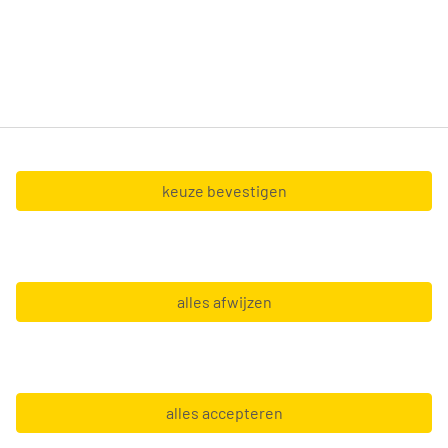
nu net van de schoolbanken komt of al heel veel
ervaring hebt, wij doen er alles aan om zo snel
mogelijk de uitdaging te vinden die bij je past.
Tempo-Team nv (BTW BE0428.327.551) en Tempo-
Team at Home nv (BTW BE0467.127.056),
gevestigd in de Boechoutlaan 105 0001 - 1853
keuze bevestigen
Strombeek-Bever.
Copyright © 2026 Tempo-Team
alles afwijzen
Algemene voorwaarden
Gebruiksvoorwaarden
GDPR
Leveranciersinfo
alles accepteren
Privacy statement