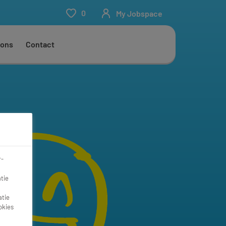
0
My Jobspace
 ons
Contact
r-
tie
atie
okies