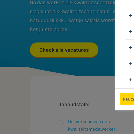
Ga dan werken als kwaliteitscontroleur! We
slag kunt als kwaliteitscontroleur? Welke op
natuuuurlijkkk… wat je salaris wordt?! Dan b
het juiste adres!
Check alle vacatures
keuz
Inhoudstafel
De werkdag van een
kwaliteitsmedewerker: