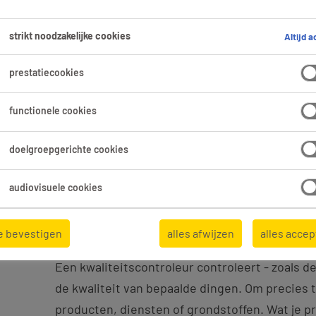
ten hoe en waar je aan de
leiding je nodig hebt? En
strikt noodzakelijke cookies
Altijd a
en je hier he-le-maal aan
prestatiecookies
functionele cookies
doelgroepgerichte cookies
audiovisuele cookies
e bevestigen
alles afwijzen
alles acce
Uuhhh… wat doet een kwaliteitscont
Een kwaliteitscontroleur controleert - zoals de
de kwaliteit van bepaalde dingen. Om precies te
producten, diensten of grondstoffen. Wat je pr