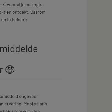
et voor al je collega’s
eckt én ontdekt. Daarom
d op in heldere
emiddelde
r 🤑
 gemiddeld ongeveer
an ervaring. Mooi salaris
 arbeidsvoorwaarden