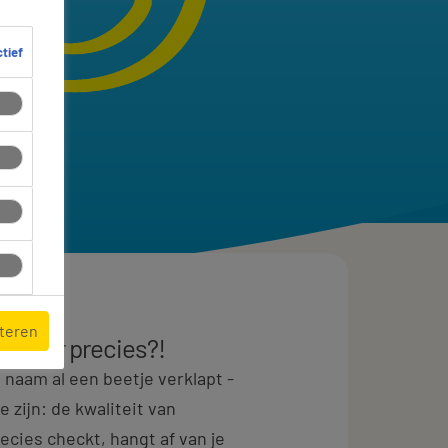
ctief
pteren
roleur precies?!
 naam al een beetje verklapt -
 zijn: de kwaliteit van
ecies checkt, hangt af van je