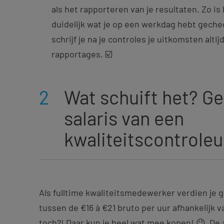
als het rapporteren van je resultaten. Zo is h
duidelijk wat je op een werkdag hebt gech
schrijf je na je controles je uitkomsten altij
rapportages. ☑️
2
Wat schuift het? G
salaris van een
kwaliteitscontroleu
Als fulltime kwaliteitsmedewerker verdien je
tussen de €16 à €21 bruto per uur afhankelijk v
toch?! Daar kun je heel wat mee kopen! 😉 De