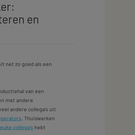
er:
teren en
it net zo goed als een
roductiehal van een
men met andere
el andere collega’s uit
operators
. Thuiswerken
leuke collega’s
hebt