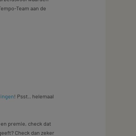
a Tempo-Team aan de
ningen
! Psst.. helemaal
een premie, check dat
geeft? Check dan zeker