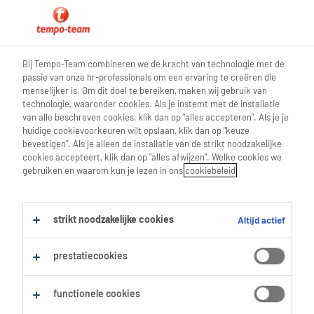
sollicitatietips
Bij Tempo-Team combineren we de kracht van technologie met de
passie van onze hr-professionals om een ervaring te creëren die
menselijker is. Om dit doel te bereiken, maken wij gebruik van
technologie, waaronder cookies. Als je instemt met de installatie
van alle beschreven cookies, klik dan op "alles accepteren". Als je je
Hoe vind je een job?
huidige cookievoorkeuren wilt opslaan, klik dan op "keuze
bevestigen". Als je alleen de installatie van de strikt noodzakelijke
cookies accepteert, klik dan op "alles afwijzen". Welke cookies we
Yes, jij bent klaar voor iets nieuws. Misschien ben
gebruiken en waarom kun je lezen in ons
cookiebeleid
.
je net klaar met studeren en sta je te trappelen
om de werkvloer te bestormen. Of misschien doe
strikt noodzakelijke cookies
Altijd actief
je al een tijdje dezelfde job en wil je een trapje
hoger of gewoon eens iets anders. Hoe dan ook:
prestatiecookies
jij gaat solliciteren. Dan zit je goed op deze
pagina. We vertellen je hier kort en duidelijk wat
functionele cookies