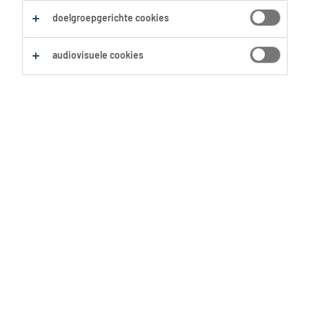
je moet weten. Wij geven de info en jij scoort de
doelgroepgerichte cookies
job. Teamwork!
audiovisuele cookies
Inhoudstafel
Blink je social media profielen op
LinkedIn en MyJobspace? Goed idee!
Uit de startblokken
Aan de start is er eigenlijk maar één vraag
Schrijf je in als werkzoekende
die telt: Weet jij van welke job(s) je droomt
en op welke vacature(s) je wilt reageren? 🤔
Solliciteren... terwijl je werkt
✨
Welk type bedrijf past bij jou?
Nee?
Geen probleem! Echt waar, relax 😌.
Het is helemaal normaal om te twijfelen aan