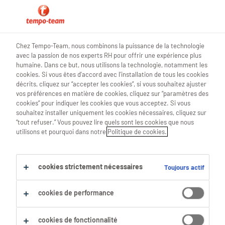
a propos de nous
Chez Tempo-Team, nous combinons la puissance de la technologie
avec la passion de nos experts RH pour offrir une expérience plus
humaine. Dans ce but, nous utilisons la technologie, notamment les
cookies. Si vous êtes d'accord avec l'installation de tous les cookies
décrits, cliquez sur “accepter les cookies”, si vous souhaitez ajuster
Conditions generales de
vos préférences en matière de cookies, cliquez sur “paramètres des
cookies” pour indiquer les cookies que vous acceptez. Si vous
Tempo-Team SA
souhaitez installer uniquement les cookies nécessaires, cliquez sur
“tout refuser.” Vous pouvez lire quels sont les cookies que nous
Version janvier 2026
utilisons et pourquoi dans notre
Politique de cookies.
cookies strictement nécessaires
Toujours actif
Article 1: Domaine d’application
cookies de performance
1.1 Toute mise à disposition d’intérimaires
cookies de fonctionnalité