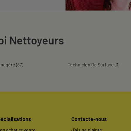
oi Nettoyeurs
énagère
(
87
)
Technicien De Surface
(
3
)
écialisations
Contacte-nous
en achat et vente
J'ai une plainte