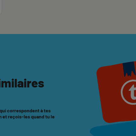
imilaires
 qui correspondent à tes
et reçois-les quand tu le