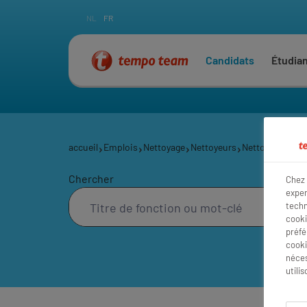
NL
FR
Candidats
Étudia
accueil
Emplois
Nettoyage
Nettoyeurs
Nettoyeur Indus
Chercher
Chez 
exper
techn
cooki
préfé
cooki
néces
utili