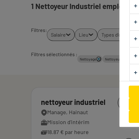
1 Nettoyeur Industriel emploi trou
Filtres
:
Salaire
Lieu
Types d'emploi
Filtres sélectionnés :
Nettoyage
Nettoyeurs
Nett
nettoyeur industriel
Manage, Hainaut
Mission d'intérim
18.87 € par heure