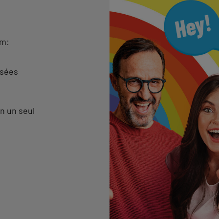
am:
isées
n un seul