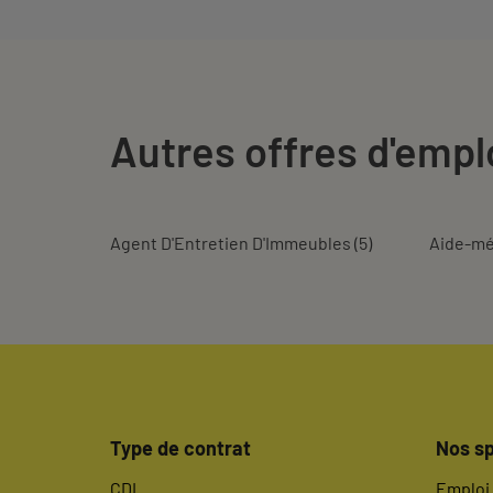
Autres offres d'empl
Agent D'Entretien D'Immeubles
(
5
)
Aide-m
Type de contrat
Nos sp
CDI
Emploi 