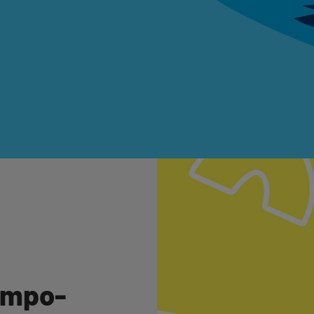
empo-