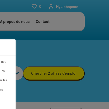
0
My Jobspace
A propos de nous
Contact
e nos
 les
Chercher 2 offres d'emploi
r les
ous