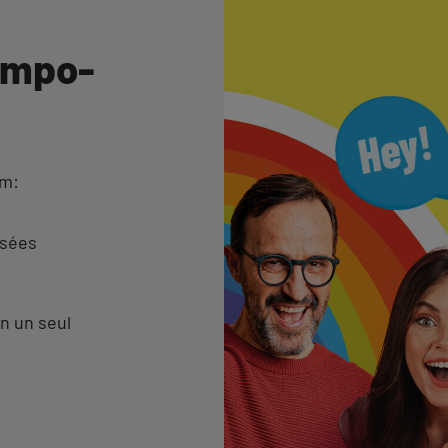
empo-
am:
isées
n un seul