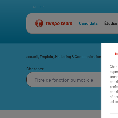
NL
FR
Candidats
Étudia
accueil
Emplois
Marketing & Communication
Collabor
Chez 
Chercher
exper
techn
cooki
préfé
cooki
néces
utili