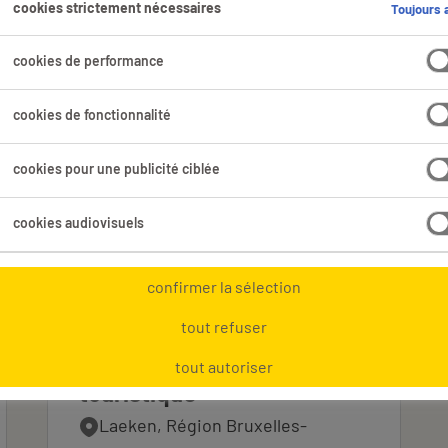
cookies strictement nécessaires
Toujours a
ng emplois trouvés pour toi.
cookies de performance
Domaine professionnel
Tous les filtres
2
2
cookies de fonctionnalité
cookies pour une publicité ciblée
Tout effacer
laborateurs Vente & Marketing
cookies audiovisuels
confirmer la sélection
Assistant Marketing
tout refuser
Trilingue - secteur
tout autoriser
touristique
Laeken, Région Bruxelles-