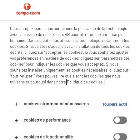
0
Chez Tempo-Team, nous combinons la puissance de la technologie
avec la passion de nos experts RH pour offrir une expérience plus
Trouve ton prochain job
humaine. Dans ce but, nous utilisons la technologie, notamment les
cookies. Si vous êtes d'accord avec l'installation de tous les cookies
décrits, cliquez sur “accepter les cookies”, si vous souhaitez ajuster
Chercher 0 offres d'emploi
vos préférences en matière de cookies, cliquez sur “paramètres des
cookies” pour indiquer les cookies que vous acceptez. Si vous
souhaitez installer uniquement les cookies nécessaires, cliquez sur
“tout refuser.” Vous pouvez lire quels sont les cookies que nous
utilisons et pourquoi dans notre
Politique de cookies.
Filtre
Filtres sélectionnés :
cookies strictement nécessaires
Toujours actif
Production
Opérateurs De Machines
cookies de performance
Tout effacer
peintre-industriel
cookies de fonctionnalité