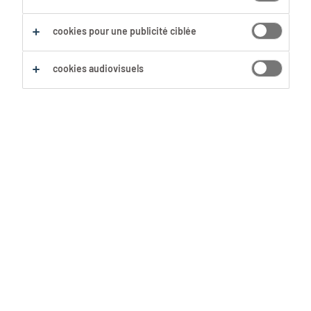
Sauvegarder cette recherche
cookies pour une publicité ciblée
cookies audiovisuels
Aucun résultat trouvé
Nous n'avons pas trouvé d'offre d'emploi avec les
filtres sélectionnés. Modifie ta recherche afin
d'obtenir plus de résultats. Les actions suivantes
peuvent t'aider :
Supprime certains des filtres que tu as
utilisés.
Ta recherche s'est concentrée sur un lieu