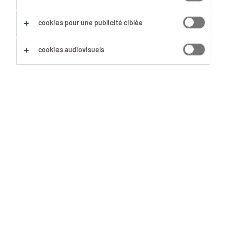
Sauvegarder cette recherche
cookies pour une publicité ciblée
cookies audiovisuels
Aucun résultat trouvé
Nous n'avons pas trouvé d'offre d'emploi avec les
filtres sélectionnés. Modifie ta recherche afin
d'obtenir plus de résultats. Les actions suivantes
peuvent t'aider :
Supprime certains des filtres que tu as
utilisés.