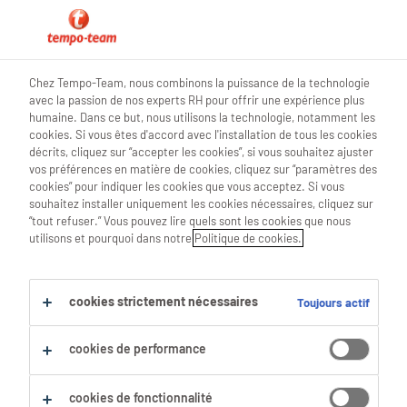
0
Chez Tempo-Team, nous combinons la puissance de la technologie
avec la passion de nos experts RH pour offrir une expérience plus
Trouve ton prochain job
humaine. Dans ce but, nous utilisons la technologie, notamment les
cookies. Si vous êtes d'accord avec l'installation de tous les cookies
décrits, cliquez sur “accepter les cookies”, si vous souhaitez ajuster
Chercher 0 offres d'emploi
vos préférences en matière de cookies, cliquez sur “paramètres des
cookies” pour indiquer les cookies que vous acceptez. Si vous
souhaitez installer uniquement les cookies nécessaires, cliquez sur
“tout refuser.” Vous pouvez lire quels sont les cookies que nous
utilisons et pourquoi dans notre
Politique de cookies.
Filtre
Filtres sélectionnés :
cookies strictement nécessaires
Toujours actif
Finance
Spécialistes Financiers & Econom
employe-administratif-financier
cookies de performance
Tout effacer
cookies de fonctionnalité