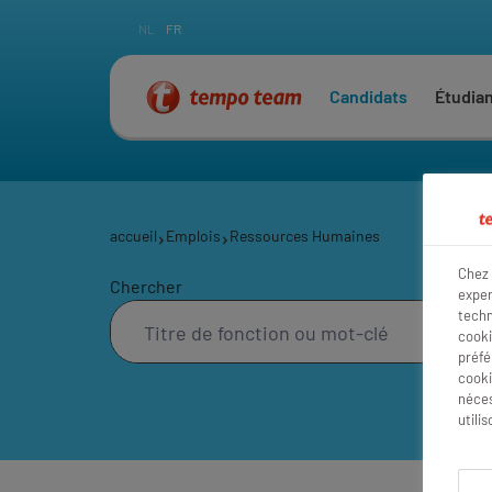
NL
FR
Candidats
Étudia
accueil
Emplois
Ressources Humaines
Chez 
Chercher
exper
techn
cooki
préfé
cooki
néces
utili