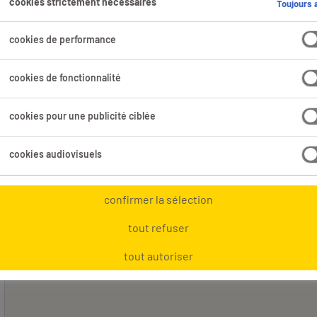
cookies strictement nécessaires
Toujours a
ouvé pour toi.
cookies de performance
cookies de fonctionnalité
Domaine professionnel
Tous les filtres
1
1
cookies pour une publicité ciblée
ffacer
cookies audiovisuels
confirmer la sélection
tout refuser
tout autoriser