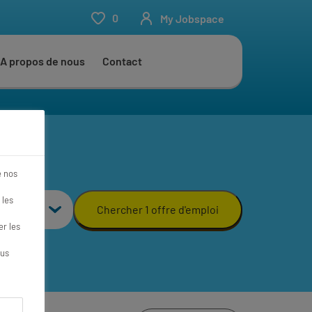
0
My Jobspace
A propos de nous
Contact
e nos
 les
Chercher 1 offre d'emploi
r les
ous