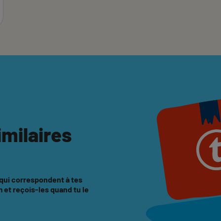
imilaires
 qui correspondent à tes
et reçois-les quand tu le