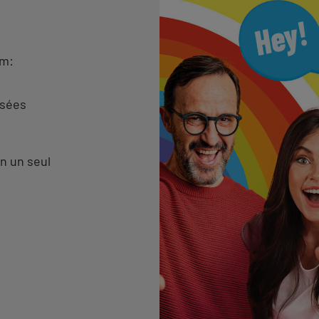
am:
isées
n un seul