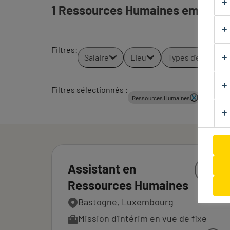
1 Ressources Humaines emploi tr
Filtres
:
Salaire
Lieu
Types d'emploi
Filtres sélectionnés :
Tout e
Ressources Humaines
Assistant en
Ressources Humaines
Bastogne, Luxembourg
Mission d'intérim en vue de fixe