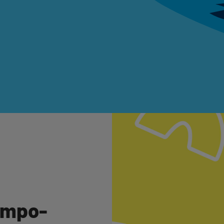
empo-