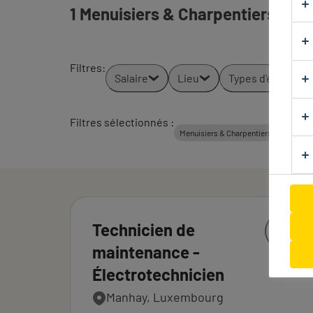
1 Menuisiers & Charpentiers emplo
Filtres
:
Salaire
Lieu
Types d'emploi
Filtres sélectionnés :
Tou
Menuisiers & Charpentiers
Technicien de
maintenance -
Électrotechnicien
Manhay, Luxembourg