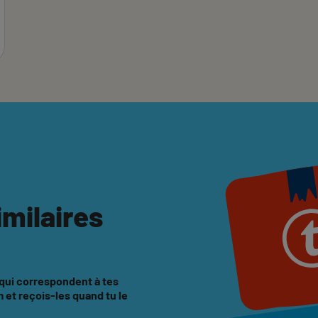
imilaires
 qui correspondent à tes
et reçois-les quand tu le