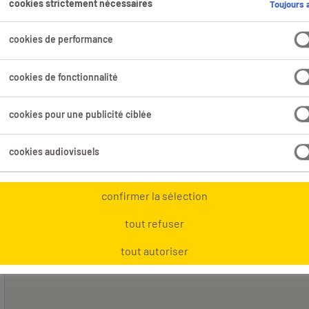
cookies strictement nécessaires
Toujours a
i trouvé pour toi.
cookies de performance
Domaine professionnel
Tous les filtres
cookies de fonctionnalité
1
1
cookies pour une publicité ciblée
t effacer
cookies audiovisuels
confirmer la sélection
tout refuser
tout autoriser