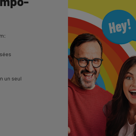
empo-
am:
isées
n un seul