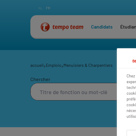
NL
FR
Candidats
Étudia
accueil
Emplois
Menuisiers & Charpentiers
Chez 
Chercher
exper
techn
cooki
préfé
cooki
néces
utili