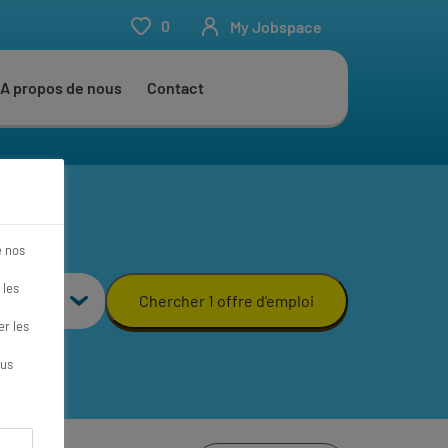
0
My Jobspace
A propos de nous
Contact
e nos
 les
Chercher 1 offre d'emploi
r les
ous