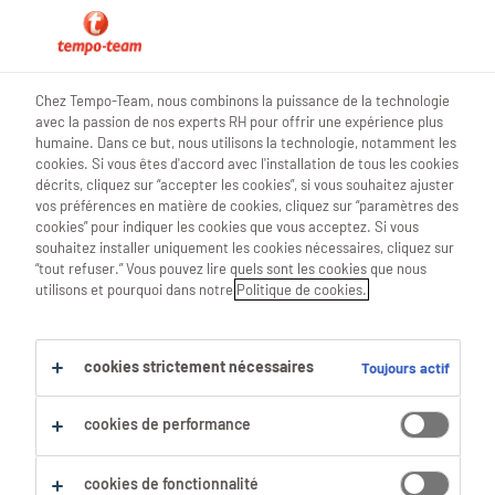
0
Chez Tempo-Team, nous combinons la puissance de la technologie
avec la passion de nos experts RH pour offrir une expérience plus
Trouve ton prochain job
humaine. Dans ce but, nous utilisons la technologie, notamment les
cookies. Si vous êtes d'accord avec l'installation de tous les cookies
décrits, cliquez sur “accepter les cookies”, si vous souhaitez ajuster
Chercher 0 offres d'emploi
vos préférences en matière de cookies, cliquez sur “paramètres des
cookies” pour indiquer les cookies que vous acceptez. Si vous
souhaitez installer uniquement les cookies nécessaires, cliquez sur
“tout refuser.” Vous pouvez lire quels sont les cookies que nous
utilisons et pourquoi dans notre
Politique de cookies.
Filtre
Filtres sélectionnés :
cookies strictement nécessaires
Toujours actif
Management
Gestionnaires De Services Admini
responsable-de-site
cookies de performance
Tout effacer
cookies de fonctionnalité