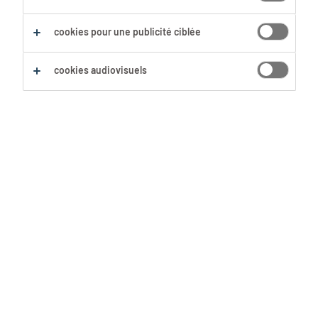
Sauvegarder cette recherche
cookies pour une publicité ciblée
cookies audiovisuels
Aucun résultat trouvé
Nous n'avons pas trouvé d'offre d'emploi avec les
filtres sélectionnés. Modifie ta recherche afin
d'obtenir plus de résultats. Les actions suivantes
peuvent t'aider :
Supprime certains des filtres que tu as
utilisés.