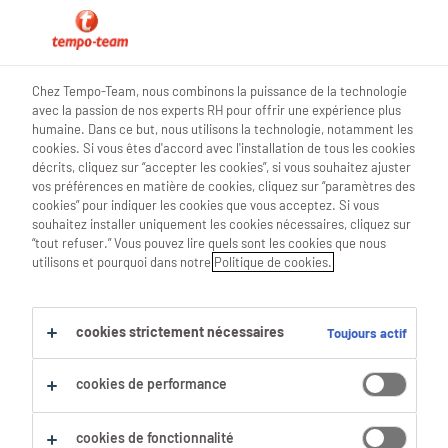
0
Chez Tempo-Team, nous combinons la puissance de la technologie
avec la passion de nos experts RH pour offrir une expérience plus
Trouve ton prochain job
humaine. Dans ce but, nous utilisons la technologie, notamment les
cookies. Si vous êtes d'accord avec l'installation de tous les cookies
décrits, cliquez sur “accepter les cookies”, si vous souhaitez ajuster
Chercher 1 offre d'emploi
vos préférences en matière de cookies, cliquez sur “paramètres des
cookies” pour indiquer les cookies que vous acceptez. Si vous
souhaitez installer uniquement les cookies nécessaires, cliquez sur
“tout refuser.” Vous pouvez lire quels sont les cookies que nous
utilisons et pourquoi dans notre
Politique de cookies.
1 Agronome emploi trouvé pour toi.
Filtre
cookies strictement nécessaires
Toujours actif
Filtres sélectionnés :
cookies de performance
Recherche & Développement
Tout effacer
cookies de fonctionnalité
Scientifiques Naturels
Agronome