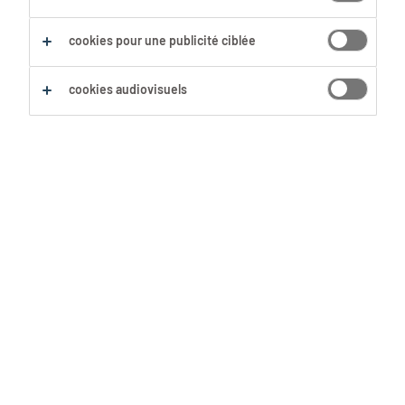
cookies pour une publicité ciblée
Sauvegarder cette recherche
cookies audiovisuels
Manager Agronome
Mouscron, Hainaut
CDI
28 Juillet 2026