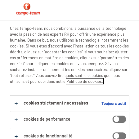
0
Chez Tempo-Team, nous combinons la puissance de la technologie
avec la passion de nos experts RH pour offrir une expérience plus
Trouve ton prochain job
humaine. Dans ce but, nous utilisons la technologie, notamment les
cookies. Si vous êtes d'accord avec l'installation de tous les cookies
décrits, cliquez sur “accepter les cookies”, si vous souhaitez ajuster
Chercher 4 offres d'emploi
vos préférences en matière de cookies, cliquez sur “paramètres des
cookies” pour indiquer les cookies que vous acceptez. Si vous
souhaitez installer uniquement les cookies nécessaires, cliquez sur
“tout refuser.” Vous pouvez lire quels sont les cookies que nous
utilisons et pourquoi dans notre
Politique de cookies.
4 Conducteurs D'Engins De Chantier
emplois trouvés pour toi.
cookies strictement nécessaires
Toujours actif
Filtre
cookies de performance
Filtres sélectionnés :
Gros Oeuvre
cookies de fonctionnalité