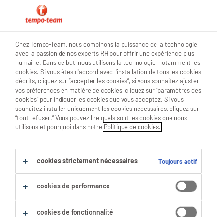
0
Chez Tempo-Team, nous combinons la puissance de la technologie
avec la passion de nos experts RH pour offrir une expérience plus
Trouve ton prochain job
humaine. Dans ce but, nous utilisons la technologie, notamment les
cookies. Si vous êtes d'accord avec l'installation de tous les cookies
décrits, cliquez sur “accepter les cookies”, si vous souhaitez ajuster
Chercher 7 offres d'emploi
vos préférences en matière de cookies, cliquez sur “paramètres des
cookies” pour indiquer les cookies que vous acceptez. Si vous
souhaitez installer uniquement les cookies nécessaires, cliquez sur
“tout refuser.” Vous pouvez lire quels sont les cookies que nous
utilisons et pourquoi dans notre
Politique de cookies.
7 Technicien De Maintenance emplois
trouvés pour toi.
cookies strictement nécessaires
Toujours actif
Filtre
cookies de performance
Filtres sélectionnés :
Production
Ouvriers De Production
cookies de fonctionnalité