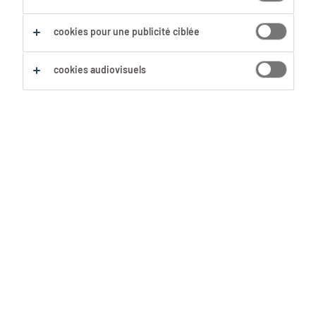
Sauvegarder cette recherche
cookies pour une publicité ciblée
cookies audiovisuels
Aucun résultat trouvé
Nous n'avons pas trouvé d'offre d'emploi avec les
filtres sélectionnés. Modifie ta recherche afin
d'obtenir plus de résultats. Les actions suivantes
peuvent t'aider :
Supprime certains des filtres que tu as
utilisés.
Ta recherche s'est concentrée sur un lieu