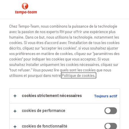
0
Chez Tempo-Team, nous combinons la puissance de la technologie
avec la passion de nos experts RH pour offrir une expérience plus
Trouve ton prochain job
humaine. Dans ce but, nous utilisons la technologie, notamment les
cookies. Si vous êtes d'accord avec l'installation de tous les cookies
décrits, cliquez sur “accepter les cookies”, si vous souhaitez ajuster
Chercher 0 offres d'emploi
vos préférences en matière de cookies, cliquez sur “paramètres des
cookies” pour indiquer les cookies que vous acceptez. Si vous
souhaitez installer uniquement les cookies nécessaires, cliquez sur
“tout refuser.” Vous pouvez lire quels sont les cookies que nous
utilisons et pourquoi dans notre
Politique de cookies.
Filtre
Filtres sélectionnés :
cookies strictement nécessaires
Toujours actif
Secrétariat
Responsables De Bureau
cookies de performance
Tout effacer
responsable-administration
cookies de fonctionnalité