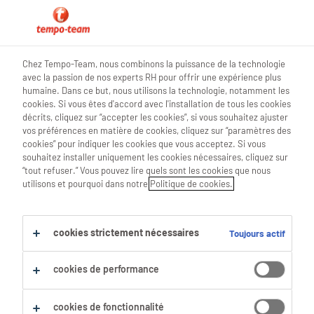
0
Chez Tempo-Team, nous combinons la puissance de la technologie
avec la passion de nos experts RH pour offrir une expérience plus
Trouve ton prochain job
humaine. Dans ce but, nous utilisons la technologie, notamment les
cookies. Si vous êtes d'accord avec l'installation de tous les cookies
décrits, cliquez sur “accepter les cookies”, si vous souhaitez ajuster
Chercher 0 offres d'emploi
vos préférences en matière de cookies, cliquez sur “paramètres des
cookies” pour indiquer les cookies que vous acceptez. Si vous
souhaitez installer uniquement les cookies nécessaires, cliquez sur
“tout refuser.” Vous pouvez lire quels sont les cookies que nous
utilisons et pourquoi dans notre
Politique de cookies.
Filtre
Filtres sélectionnés :
cookies strictement nécessaires
Toujours actif
Médecins & Spécialistes Médicaux
Gestionnaires De Santé
responsable-des-soins-infirmiers
cookies de performance
Tout effacer
cookies de fonctionnalité