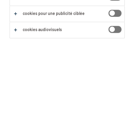
Sauvegarder cette recherche
cookies pour une publicité ciblée
cookies audiovisuels
Aucun résultat trouvé
Nous n'avons pas trouvé d'offre d'emploi avec les
filtres sélectionnés. Modifie ta recherche afin
d'obtenir plus de résultats. Les actions suivantes
peuvent t'aider :
Supprime certains des filtres que tu as
utilisés.