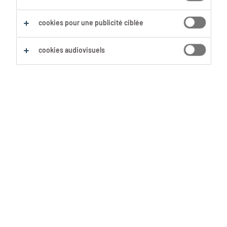
cookies pour une publicité ciblée
Sauvegarder cette recherche
cookies audiovisuels
Naturopathe
Bruxelles, Région Bruxelles-Capitale
Mission d'intérim
Aroma Zone Store
23 Juillet 2026