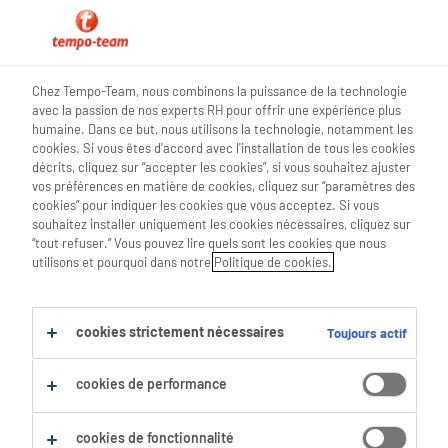
0
Chez Tempo-Team, nous combinons la puissance de la technologie
avec la passion de nos experts RH pour offrir une expérience plus
Trouve ton prochain job
humaine. Dans ce but, nous utilisons la technologie, notamment les
cookies. Si vous êtes d'accord avec l'installation de tous les cookies
décrits, cliquez sur “accepter les cookies”, si vous souhaitez ajuster
Chercher 1 offre d'emploi
vos préférences en matière de cookies, cliquez sur “paramètres des
cookies” pour indiquer les cookies que vous acceptez. Si vous
souhaitez installer uniquement les cookies nécessaires, cliquez sur
“tout refuser.” Vous pouvez lire quels sont les cookies que nous
utilisons et pourquoi dans notre
Politique de cookies.
1 Naturopathe emploi trouvé pour toi.
Filtre
cookies strictement nécessaires
Toujours actif
Filtres sélectionnés :
cookies de performance
Médecins & Spécialistes Médicaux
Tout effacer
cookies de fonctionnalité
Spécialistes Médicaux
Naturopathe