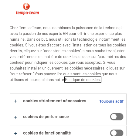
0
Chez Tempo-Team, nous combinons la puissance de la technologie
avec la passion de nos experts RH pour offrir une expérience plus
Trouve ton prochain job
humaine. Dans ce but, nous utilisons la technologie, notamment les
cookies. Si vous êtes d'accord avec l'installation de tous les cookies
décrits, cliquez sur “accepter les cookies”, si vous souhaitez ajuster
Chercher 0 offres d'emploi
vos préférences en matière de cookies, cliquez sur “paramètres des
cookies” pour indiquer les cookies que vous acceptez. Si vous
souhaitez installer uniquement les cookies nécessaires, cliquez sur
“tout refuser.” Vous pouvez lire quels sont les cookies que nous
utilisons et pourquoi dans notre
Politique de cookies.
Filtre
Filtres sélectionnés :
cookies strictement nécessaires
Toujours actif
IT
developpeurs-de-logiciels-develo
cookies de performance
Tout effacer
c-c-programmeur
cookies de fonctionnalité