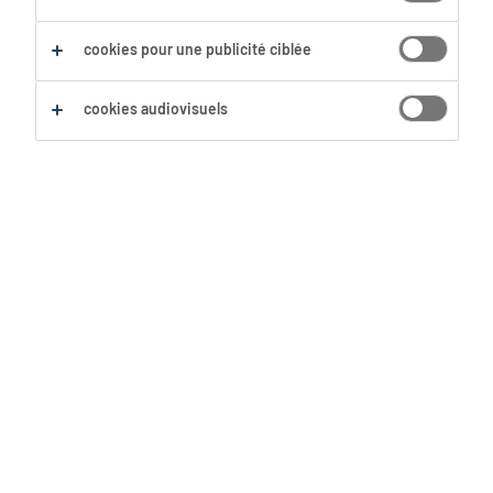
Sauvegarder cette recherche
cookies pour une publicité ciblée
cookies audiovisuels
Aucun résultat trouvé
Nous n'avons pas trouvé d'offre d'emploi avec les
filtres sélectionnés. Modifie ta recherche afin
d'obtenir plus de résultats. Les actions suivantes
peuvent t'aider :
Supprime certains des filtres que tu as
utilisés.
Ta recherche s'est concentrée sur un lieu