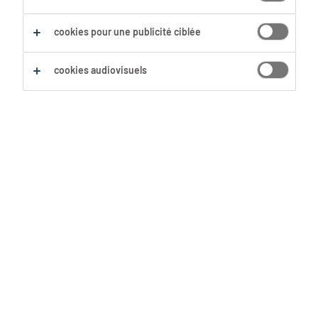
Responsables De Production
Opérateur De Contrôle Qualité
Tout effacer
cookies pour une publicité ciblée
cookies audiovisuels
Sauvegarder cette recherche
Opérateur(trice) qualité
FR/NL
Neder-Over-Heembeek, Région
Bruxelles-Capitale
Mission d'intérim
20 Juillet 2026