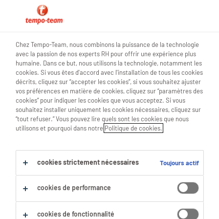
0
Chez Tempo-Team, nous combinons la puissance de la technologie
avec la passion de nos experts RH pour offrir une expérience plus
Trouve ton prochain job
humaine. Dans ce but, nous utilisons la technologie, notamment les
cookies. Si vous êtes d'accord avec l'installation de tous les cookies
décrits, cliquez sur “accepter les cookies”, si vous souhaitez ajuster
Chercher 2 offres d'emploi
vos préférences en matière de cookies, cliquez sur “paramètres des
cookies” pour indiquer les cookies que vous acceptez. Si vous
souhaitez installer uniquement les cookies nécessaires, cliquez sur
“tout refuser.” Vous pouvez lire quels sont les cookies que nous
utilisons et pourquoi dans notre
Politique de cookies.
2 Opérateur De Contrôle Qualité
emplois trouvés pour toi.
cookies strictement nécessaires
Toujours actif
Filtre
cookies de performance
Filtres sélectionnés :
Production
cookies de fonctionnalité