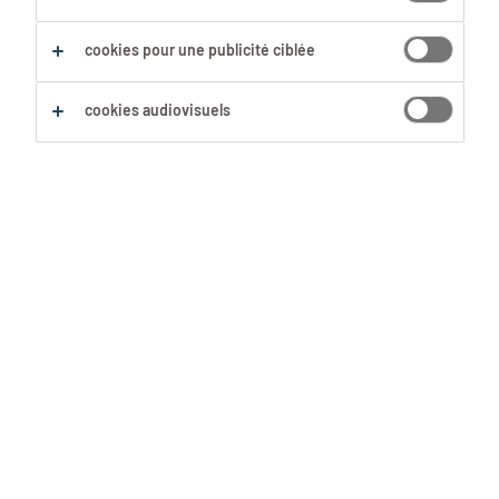
cookies pour une publicité ciblée
Sauvegarder cette recherche
cookies audiovisuels
acheteur
Braine-l'Alleud, Brabant wallon
Mission d'intérim
4,500 € - 5,000 € par mois
30 Juillet 2026