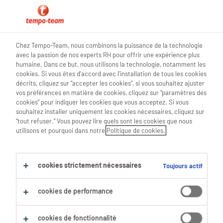
0
Chez Tempo-Team, nous combinons la puissance de la technologie
avec la passion de nos experts RH pour offrir une expérience plus
Trouve ton prochain job
humaine. Dans ce but, nous utilisons la technologie, notamment les
cookies. Si vous êtes d'accord avec l'installation de tous les cookies
décrits, cliquez sur “accepter les cookies”, si vous souhaitez ajuster
Chercher 1 offre d'emploi
vos préférences en matière de cookies, cliquez sur “paramètres des
cookies” pour indiquer les cookies que vous acceptez. Si vous
souhaitez installer uniquement les cookies nécessaires, cliquez sur
“tout refuser.” Vous pouvez lire quels sont les cookies que nous
utilisons et pourquoi dans notre
Politique de cookies.
1 Acheteur emploi trouvé pour toi.
Filtre
cookies strictement nécessaires
Toujours actif
Filtres sélectionnés :
cookies de performance
Achat & Vente
Acheteurs
Acheteur
Tout effacer
cookies de fonctionnalité