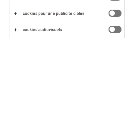
Sauvegarder cette recherche
cookies pour une publicité ciblée
cookies audiovisuels
Aucun résultat trouvé
Nous n'avons pas trouvé d'offre d'emploi avec les
filtres sélectionnés. Modifie ta recherche afin
d'obtenir plus de résultats. Les actions suivantes
peuvent t'aider :
Supprime certains des filtres que tu as
utilisés.
Ta recherche s'est concentrée sur un lieu