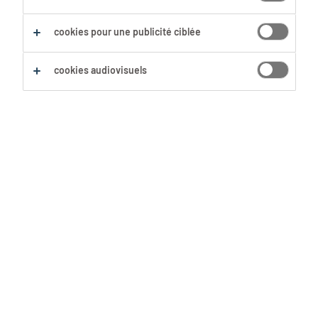
Sauvegarder cette recherche
cookies pour une publicité ciblée
cookies audiovisuels
Aucun résultat trouvé
Nous n'avons pas trouvé d'offre d'emploi avec les
filtres sélectionnés. Modifie ta recherche afin
d'obtenir plus de résultats. Les actions suivantes
peuvent t'aider :
Supprime certains des filtres que tu as
utilisés.