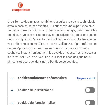
0
Chez Tempo-Team, nous combinons la puissance de la technologie
avec la passion de nos experts RH pour offrir une expérience plus
Trouve ton prochain job
humaine. Dans ce but, nous utilisons la technologie, notamment les
cookies. Si vous êtes d'accord avec l'installation de tous les cookies
décrits, cliquez sur “accepter les cookies”, si vous souhaitez ajuster
Chercher 0 offres d'emploi
vos préférences en matière de cookies, cliquez sur “paramètres des
cookies” pour indiquer les cookies que vous acceptez. Si vous
souhaitez installer uniquement les cookies nécessaires, cliquez sur
“tout refuser.” Vous pouvez lire quels sont les cookies que nous
utilisons et pourquoi dans notre
Politique de cookies.
Filtre
Filtres sélectionnés :
cookies strictement nécessaires
Toujours actif
Finance
Comptables & Experts Comptables
specialiste-en-tresorerie
cookies de performance
Tout effacer
cookies de fonctionnalité