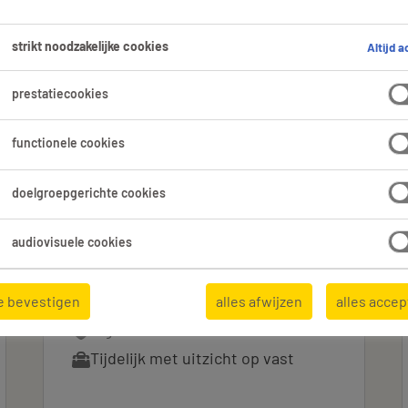
strikt noodzakelijke cookies
Altijd a
prestatiecookies
Expertisedomein
Alle filters
1
functionele cookies
es wissen
doelgroepgerichte cookies
audiovisuele cookies
Supermarktmanager
e bevestigen
alles afwijzen
alles acce
Ingelmunster, West-Vlaanderen
Tijdelijk met uitzicht op vast