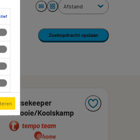
ctief
Zoekopdracht opslaan
Housekeeper
pteren
Ardooie/Koolskamp