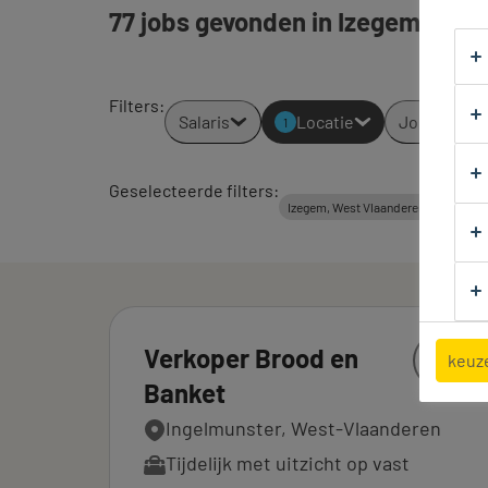
77 jobs gevonden in Izegem.
Filters
:
Salaris
Locatie
Jobtypes
1
Geselecteerde filters:
All
Izegem, West Vlaanderen
Verkoper Brood en
keuz
Banket
Ingelmunster, West-Vlaanderen
Tijdelijk met uitzicht op vast