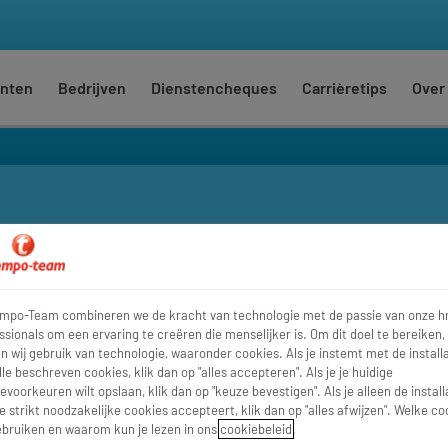
nten
Bedrijven
Dienstencheques
Carrièretips
Over
Waar
Str
empo-Team combineren we de kracht van technologie met de passie van onze h
ssionals om een ervaring te creëren die menselijker is. Om dit doel te bereiken,
 wij gebruik van technologie, waaronder cookies. Als je instemt met de installa
lle beschreven cookies, klik dan op "alles accepteren". Als je je huidige
evoorkeuren wilt opslaan, klik dan op "keuze bevestigen". Als je alleen de install
e strikt noodzakelijke cookies accepteert, klik dan op "alles afwijzen". Welke co
bruiken en waarom kun je lezen in ons
cookiebeleid
.