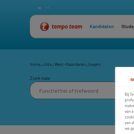
NL
FR
Kandidaten
Stude
home
Jobs
West-Vlaanderen
Izegem
Zoek naar
Bij T
profe
maken
van a
cooki
van d
we ge