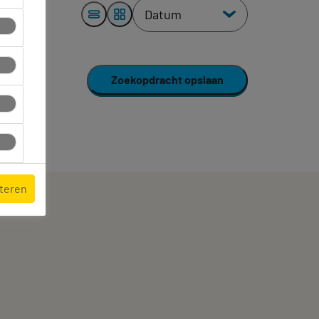
Zoekopdracht opslaan
pteren