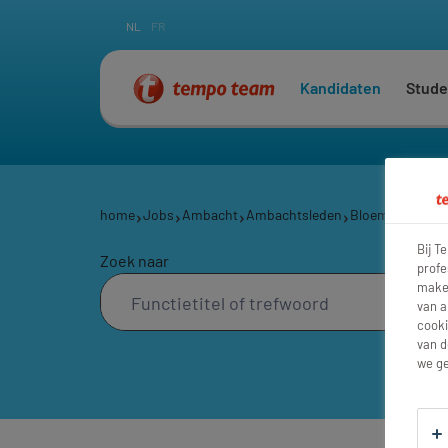
NL
FR
Kandidaten
Stude
home
Jobs
Ambacht
Ambachtsleden
Bloemist
Bij T
Zoek naar
profe
maken
van a
cooki
van d
we ge