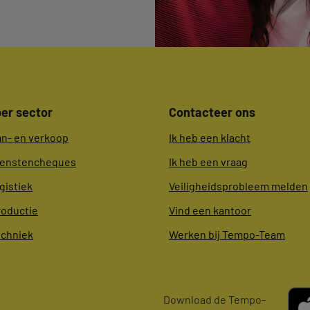
er sector
Contacteer ons
an- en verkoop
Ik heb een klacht
ienstencheques
Ik heb een vraag
gistiek
Veiligheidsprobleem melden
roductie
Vind een kantoor
echniek
Werken bij Tempo-Team
Download de Tempo-