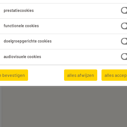
prestatiecookies
functionele cookies
Expertisedomein
Alle filters
3
3
doelgroepgerichte cookies
Alles wissen
Bloemist
audiovisuele cookies
e bevestigen
alles afwijzen
alles acce