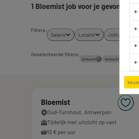
1 Bloemist job voor je gevonden.
Filters
:
Salaris
Locatie
Jobtypes
Geselecteerde filters:
Ambacht
Ambachtsleden
keuz
Bloemist
Oud-Turnhout, Antwerpen
Tijdelijk met uitzicht op vast
13 € per uur