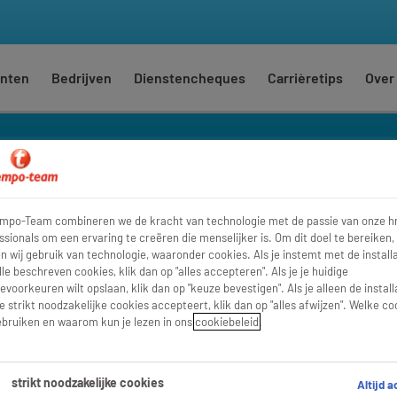
nten
Bedrijven
Dienstencheques
Carrièretips
Over
empo-Team combineren we de kracht van technologie met de passie van onze h
Waar
Str
ssionals om een ervaring te creëren die menselijker is. Om dit doel te bereiken,
 wij gebruik van technologie, waaronder cookies. Als je instemt met de installa
lle beschreven cookies, klik dan op "alles accepteren". Als je je huidige
evoorkeuren wilt opslaan, klik dan op "keuze bevestigen". Als je alleen de install
e strikt noodzakelijke cookies accepteert, klik dan op "alles afwijzen". Welke co
bruiken en waarom kun je lezen in ons
cookiebeleid
.
strikt noodzakelijke cookies
Altijd a