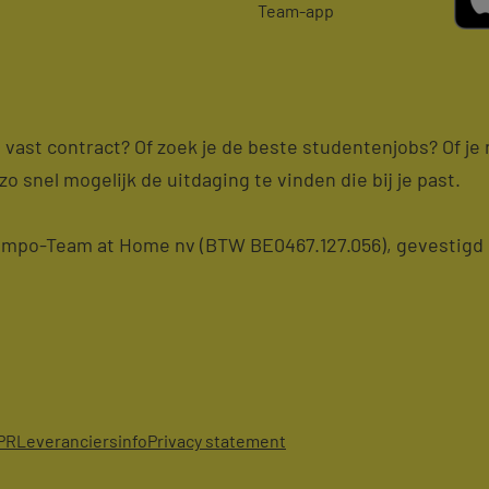
Team-app
en vast contract? Of zoek je de beste studentenjobs? Of j
zo snel mogelijk de uitdaging te vinden die bij je past.
po-Team at Home nv (BTW BE0467.127.056), gevestigd i
PR
Leveranciersinfo
Privacy statement