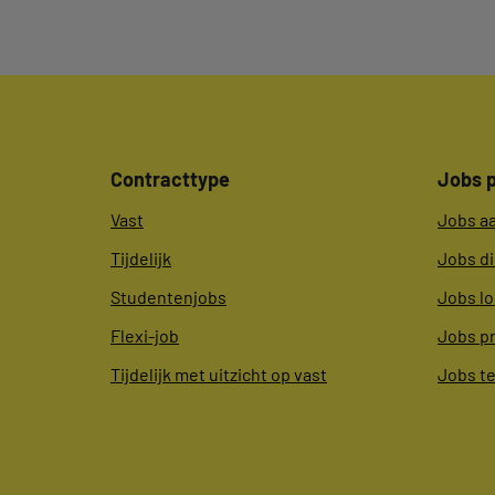
Contracttype
Jobs p
Vast
Jobs a
Tijdelijk
Jobs d
Studentenjobs
Jobs lo
Flexi-job
Jobs p
Tijdelijk met uitzicht op vast
Jobs t