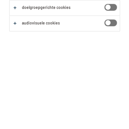
Elektriciens & Elektronicamonteu
Technieker Bruingoed
doelgroepgerichte cookies
Alles wissen
audiovisuele cookies
Zoekopdracht opslaan
Gekwalificeerd Technicus
- Boordelektronica &
Verkeersveiligheid
Brussel, Brussels Hoofdstedelijk
Gewest
Vast
21 Januari 2026