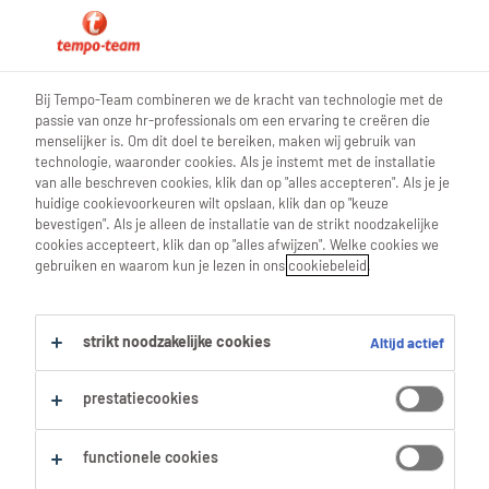
0
Bij Tempo-Team combineren we de kracht van technologie met de
passie van onze hr-professionals om een ervaring te creëren die
Vind je volgende job
menselijker is. Om dit doel te bereiken, maken wij gebruik van
technologie, waaronder cookies. Als je instemt met de installatie
van alle beschreven cookies, klik dan op "alles accepteren". Als je je
Zoek 1 job
huidige cookievoorkeuren wilt opslaan, klik dan op "keuze
bevestigen". Als je alleen de installatie van de strikt noodzakelijke
cookies accepteert, klik dan op "alles afwijzen". Welke cookies we
gebruiken en waarom kun je lezen in ons
cookiebeleid
.
1 Technieker Bruingoed job voor je
gevonden.
strikt noodzakelijke cookies
Altijd actief
Filter
prestatiecookies
Geselecteerde filters:
functionele cookies
Elektronica & Techniek