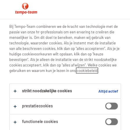
0
Bij Tempo-Team combineren we de kracht van technologie met de
passie van onze hr-professionals om een ervaring te creëren die
Vind je volgende job
menselijker is. Om dit doel te bereiken, maken wij gebruik van
technologie, waaronder cookies. Als je instemt met de installatie
van alle beschreven cookies, klik dan op "alles accepteren". Als je je
Zoek 0 jobs
huidige cookievoorkeuren wilt opslaan, klik dan op "keuze
bevestigen". Als je alleen de installatie van de strikt noodzakelijke
cookies accepteert, klik dan op "alles afwijzen". Welke cookies we
gebruiken en waarom kun je lezen in ons
cookiebeleid
.
Filter
strikt noodzakelijke cookies
Altijd actief
Geselecteerde filters:
Management
Business Managers
prestatiecookies
Alles wissen
branche-manager
functionele cookies