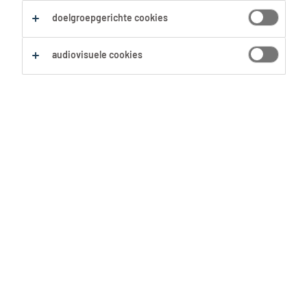
Zoekopdracht opslaan
doelgroepgerichte cookies
audiovisuele cookies
Geen resultaten gevonden
Geen passende vacatures voor deze filters
gevonden. Pas je zoekopdracht aan om meer
resultaten te zien:
Verwijder één of meerdere filters.
Zocht je op postcode? Vergroot dan je straal.
Pas de functietitel aan en controleer op
spelfouten.