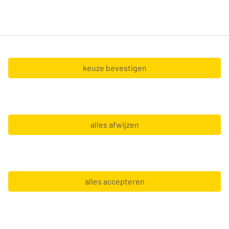
Accountants & Boekhouders
(
6
)
Adviseurs Bank & Verzekeringen
(
4
)
Bedrijfsadviseurs
(
4
)
Financieel-Administratief Medewerkers
(
4
)
keuze bevestigen
Contracttype
Jobs per sector
alles afwijzen
Contacteer ons
My Jobspace
alles accepteren
Download de Tempo-Team-app