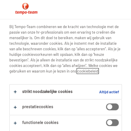
0
Bij Tempo-Team combineren we de kracht van technologie met de
passie van onze hr-professionals om een ervaring te creëren die
Vind je volgende job
menselijker is. Om dit doel te bereiken, maken wij gebruik van
technologie, waaronder cookies. Als je instemt met de installatie
van alle beschreven cookies, klik dan op "alles accepteren". Als je je
Zoek 18 jobs
huidige cookievoorkeuren wilt opslaan, klik dan op "keuze
bevestigen". Als je alleen de installatie van de strikt noodzakelijke
cookies accepteert, klik dan op "alles afwijzen". Welke cookies we
gebruiken en waarom kun je lezen in ons
cookiebeleid
.
18 Finance jobs voor je gevonden.
strikt noodzakelijke cookies
Altijd actief
Filter
prestatiecookies
Geselecteerde filters:
Alles wissen
Finance
functionele cookies