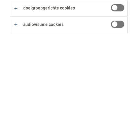
Zoekopdracht opslaan
doelgroepgerichte cookies
audiovisuele cookies
Senior accountant
Wellen, Limburg
Vast
6 Augustus 2026
Expert databanken
Sint-Joost-ten-Node, Brussels
Hoofdstedelijk Gewest
Tijdelijk