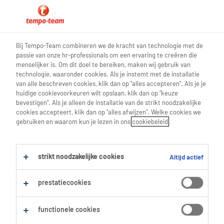
0
Bij Tempo-Team combineren we de kracht van technologie met de
passie van onze hr-professionals om een ervaring te creëren die
Vind je volgende job
menselijker is. Om dit doel te bereiken, maken wij gebruik van
technologie, waaronder cookies. Als je instemt met de installatie
van alle beschreven cookies, klik dan op "alles accepteren". Als je je
Zoek 0 jobs
huidige cookievoorkeuren wilt opslaan, klik dan op "keuze
bevestigen". Als je alleen de installatie van de strikt noodzakelijke
cookies accepteert, klik dan op "alles afwijzen". Welke cookies we
gebruiken en waarom kun je lezen in ons
cookiebeleid
.
Filter
strikt noodzakelijke cookies
Altijd actief
Geselecteerde filters:
Alles wissen
legal
prestatiecookies
functionele cookies
Zoekopdracht opslaan