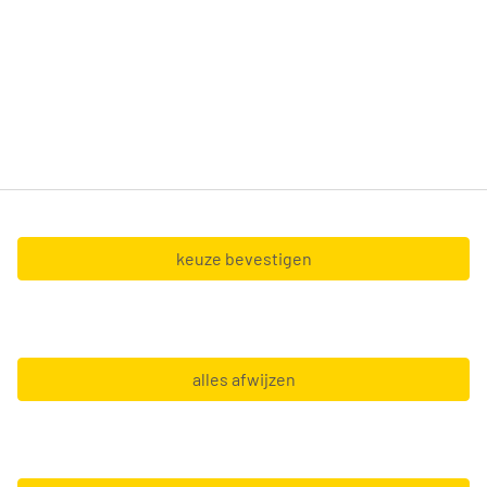
nu net van de schoolbanken komt of al heel veel
ervaring hebt, wij doen er alles aan om zo snel
mogelijk de uitdaging te vinden die bij je past.
Tempo-Team nv (BTW BE0428.327.551) en Tempo-
Team at Home nv (BTW BE0467.127.056),
gevestigd in de Boechoutlaan 105 0001 - 1853
Strombeek-Bever.
keuze bevestigen
Copyright © 2026 Tempo-Team
alles afwijzen
Algemene voorwaarden
Gebruiksvoorwaarden
GDPR