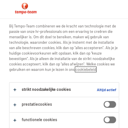
0
Bij Tempo-Team combineren we de kracht van technologie met de
passie van onze hr-professionals om een ervaring te creëren die
Vind je volgende job
menselijker is. Om dit doel te bereiken, maken wij gebruik van
technologie, waaronder cookies. Als je instemt met de installatie
van alle beschreven cookies, klik dan op "alles accepteren". Als je je
Zoek 5 jobs
huidige cookievoorkeuren wilt opslaan, klik dan op "keuze
bevestigen". Als je alleen de installatie van de strikt noodzakelijke
cookies accepteert, klik dan op "alles afwijzen". Welke cookies we
gebruiken en waarom kun je lezen in ons
cookiebeleid
.
5 Offsetdrukker jobs voor je
gevonden.
strikt noodzakelijke cookies
Altijd actief
Filter
prestatiecookies
Geselecteerde filters:
functionele cookies
Ambacht
Drukkers