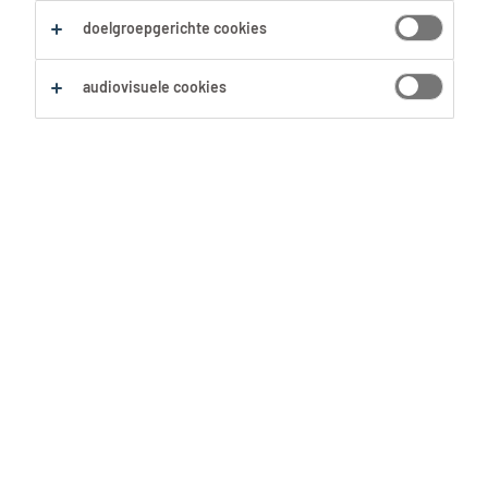
Alles wissen
Offsetdrukker
doelgroepgerichte cookies
audiovisuele cookies
Zoekopdracht opslaan
Offsetdrukker
Sint-Niklaas, Oost-Vlaanderen
Vast
18.1 € per maand
17 Juli 2026
Hulpdrukker 3 ploegen