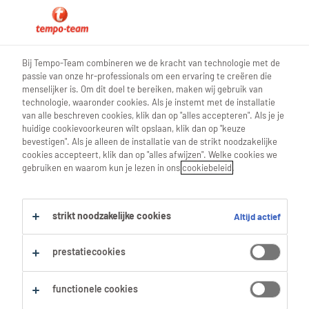
0
Bij Tempo-Team combineren we de kracht van technologie met de
passie van onze hr-professionals om een ervaring te creëren die
Vind je volgende job
menselijker is. Om dit doel te bereiken, maken wij gebruik van
technologie, waaronder cookies. Als je instemt met de installatie
van alle beschreven cookies, klik dan op "alles accepteren". Als je je
Zoek 0 jobs
huidige cookievoorkeuren wilt opslaan, klik dan op "keuze
bevestigen". Als je alleen de installatie van de strikt noodzakelijke
cookies accepteert, klik dan op "alles afwijzen". Welke cookies we
gebruiken en waarom kun je lezen in ons
cookiebeleid
.
Filter
strikt noodzakelijke cookies
Altijd actief
Geselecteerde filters:
wegenbouw
bouwingenieurs
prestatiecookies
Alles wissen
functionele cookies