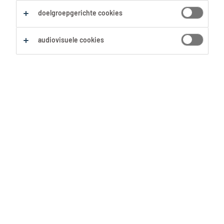
Zoekopdracht opslaan
doelgroepgerichte cookies
audiovisuele cookies
Geen resultaten gevonden
Geen passende vacatures voor deze filters
gevonden. Pas je zoekopdracht aan om meer
resultaten te zien:
Verwijder één of meerdere filters.
Zocht je op postcode? Vergroot dan je straal.
Pas de functietitel aan en controleer op
spelfouten.