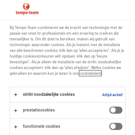
0
Bij Tempo-Team combineren we de kracht van technologie met de
passie van onze hr-professionals om een ervaring te creëren die
Vind je volgende job
menselijker is. Om dit doel te bereiken, maken wij gebruik van
technologie, waaronder cookies. Als je instemt met de installatie
van alle beschreven cookies, klik dan op "alles accepteren". Als je je
Zoek 1 job
huidige cookievoorkeuren wilt opslaan, klik dan op "keuze
bevestigen". Als je alleen de installatie van de strikt noodzakelijke
cookies accepteert, klik dan op "alles afwijzen". Welke cookies we
gebruiken en waarom kun je lezen in ons
cookiebeleid
.
1 Medewerker Uitvaartdiensten job
voor je gevonden.
strikt noodzakelijke cookies
Altijd actief
Filter
prestatiecookies
Geselecteerde filters:
functionele cookies
Sociaal-maatschappelijk