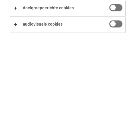
Sociaal Werkers & Begeleiders
Medewerker Uitvaartdiensten
doelgroepgerichte cookies
Alles wissen
audiovisuele cookies
Zoekopdracht opslaan
Medewerker
uitvaartcentrum
Herent, Vlaams-Brabant
Tijdelijk met uitzicht op vast
7 Augustus 2026