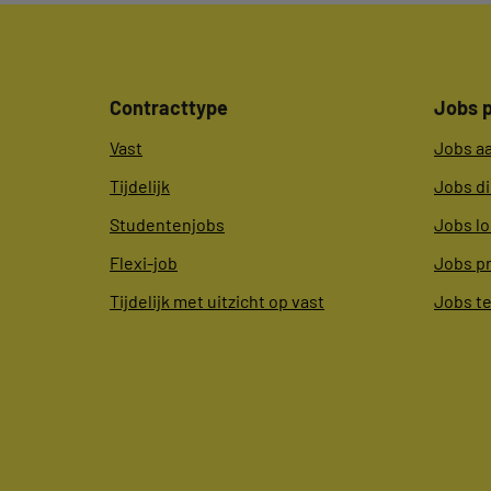
Contracttype
Jobs p
Vast
Jobs a
Tijdelijk
Jobs d
Studentenjobs
Jobs lo
Flexi-job
Jobs p
Tijdelijk met uitzicht op vast
Jobs t