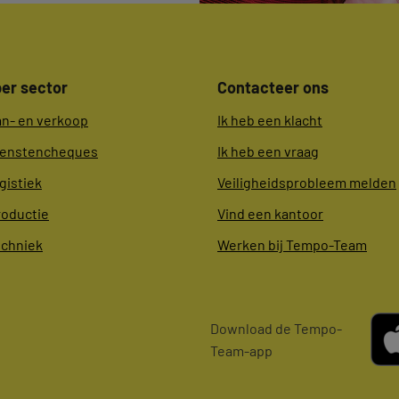
er sector
Contacteer ons
an- en verkoop
Ik heb een klacht
ienstencheques
Ik heb een vraag
gistiek
Veiligheidsprobleem melden
roductie
Vind een kantoor
echniek
Werken bij Tempo-Team
Download de Tempo-
Team-app