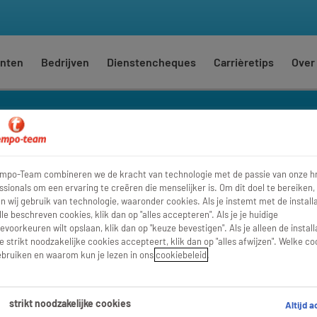
nten
Bedrijven
Dienstencheques
Carrièretips
Over
teitscontroleur
empo-Team combineren we de kracht van technologie met de passie van onze h
Waar
Str
ssionals om een ervaring te creëren die menselijker is. Om dit doel te bereiken,
 wij gebruik van technologie, waaronder cookies. Als je instemt met de installa
lle beschreven cookies, klik dan op "alles accepteren". Als je je huidige
evoorkeuren wilt opslaan, klik dan op "keuze bevestigen". Als je alleen de install
e strikt noodzakelijke cookies accepteert, klik dan op "alles afwijzen". Welke co
bruiken en waarom kun je lezen in ons
cookiebeleid
.
strikt noodzakelijke cookies
Altijd a