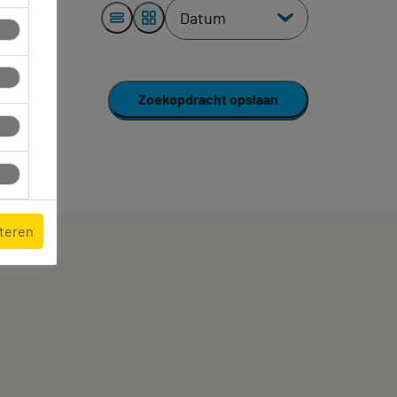
Zoekopdracht opslaan
pteren