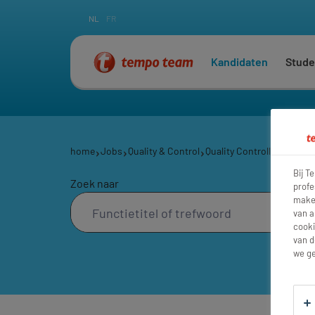
NL
FR
Kandidaten
Stude
home
Jobs
Quality & Control
Quality Controllers
Kwali
Bij T
Zoek naar
profe
maken
van a
cooki
van d
we ge