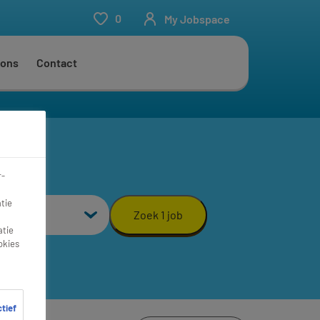
0
My Jobspace
 ons
Contact
r-
aal
tie
Zoek 1 job
atie
okies
ctief