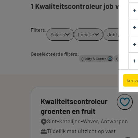
1 Kwaliteitscontroleur job voor j
Filters
:
Salaris
Locatie
Jobtypes
Geselecteerde filters:
Quality & Control
Quality Contro
keuz
Kwaliteitscontroleur
groenten en fruit
Sint-Katelijne-Waver, Antwerpen
Tijdelijk met uitzicht op vast