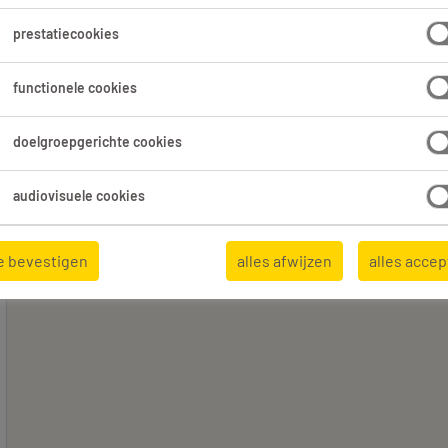
e gevonden.
prestatiecookies
functionele cookies
Expertisedomein
Alle filters
3
3
doelgroepgerichte cookies
Alles wissen
llers
Kwaliteitscontroleur
audiovisuele cookies
e bevestigen
alles afwijzen
alles acce