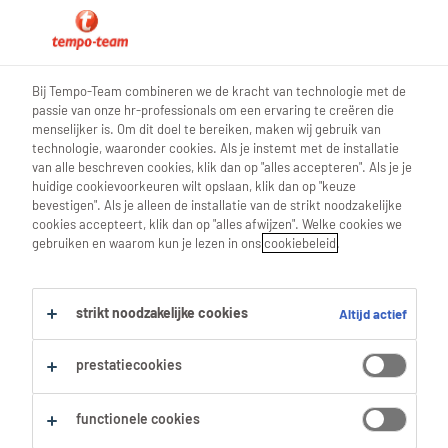
0
Bij Tempo-Team combineren we de kracht van technologie met de
passie van onze hr-professionals om een ervaring te creëren die
Vind je volgende job
menselijker is. Om dit doel te bereiken, maken wij gebruik van
technologie, waaronder cookies. Als je instemt met de installatie
van alle beschreven cookies, klik dan op "alles accepteren". Als je je
Zoek 4 jobs
huidige cookievoorkeuren wilt opslaan, klik dan op "keuze
bevestigen". Als je alleen de installatie van de strikt noodzakelijke
cookies accepteert, klik dan op "alles afwijzen". Welke cookies we
gebruiken en waarom kun je lezen in ons
cookiebeleid
.
4 Technische Tekenaars & Planners
jobs voor je gevonden.
strikt noodzakelijke cookies
Altijd actief
Filter
prestatiecookies
Geselecteerde filters:
functionele cookies
Tekenen & Ontwerpen