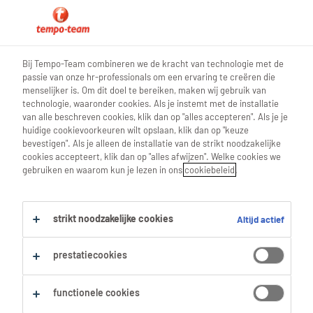
0
Bij Tempo-Team combineren we de kracht van technologie met de
passie van onze hr-professionals om een ervaring te creëren die
Vind je volgende job
menselijker is. Om dit doel te bereiken, maken wij gebruik van
technologie, waaronder cookies. Als je instemt met de installatie
van alle beschreven cookies, klik dan op "alles accepteren". Als je je
Zoek 1 job
huidige cookievoorkeuren wilt opslaan, klik dan op "keuze
bevestigen". Als je alleen de installatie van de strikt noodzakelijke
cookies accepteert, klik dan op "alles afwijzen". Welke cookies we
gebruiken en waarom kun je lezen in ons
cookiebeleid
.
1 Machinist Bulldozer job voor je
gevonden.
strikt noodzakelijke cookies
Altijd actief
Filter
prestatiecookies
Geselecteerde filters:
functionele cookies
Ruwbouw