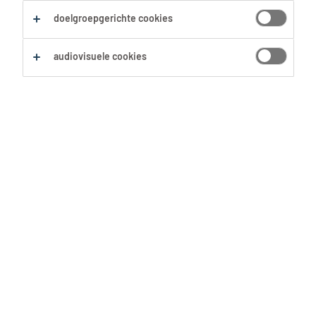
Operatoren & Machinisten Bouw
Machinist Bulldozer
doelgroepgerichte cookies
Alles wissen
audiovisuele cookies
Zoekopdracht opslaan
Bullchauffeur Vaste nacht
Gent, Oost-Vlaanderen
Tijdelijk
9 Juni 2026