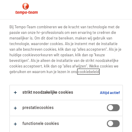
0
Bij Tempo-Team combineren we de kracht van technologie met de
passie van onze hr-professionals om een ervaring te creëren die
Vind je volgende job
menselijker is. Om dit doel te bereiken, maken wij gebruik van
technologie, waaronder cookies. Als je instemt met de installatie
van alle beschreven cookies, klik dan op "alles accepteren". Als je je
Zoek 3 jobs
huidige cookievoorkeuren wilt opslaan, klik dan op "keuze
bevestigen". Als je alleen de installatie van de strikt noodzakelijke
cookies accepteert, klik dan op "alles afwijzen". Welke cookies we
gebruiken en waarom kun je lezen in ons
cookiebeleid
.
3 Extrudeur jobs voor je gevonden.
strikt noodzakelijke cookies
Altijd actief
Filter
prestatiecookies
Geselecteerde filters:
Productie
Machine-operatoren
functionele cookies
Alles wissen
Extrudeur