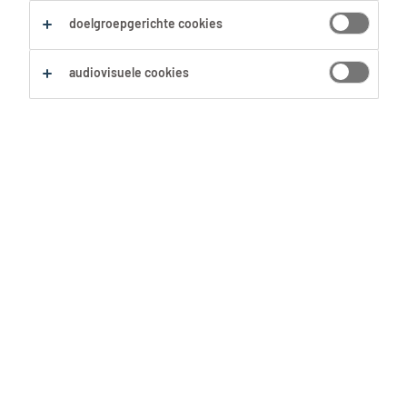
doelgroepgerichte cookies
Zoekopdracht opslaan
audiovisuele cookies
Extrusie Operator
Zele, Oost-Vlaanderen
Tijdelijk met uitzicht op vast
20.03 € per uur
28 Mei 2026
Operator extrudeur
ploegen