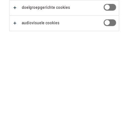
Alles wissen
Medewerker Versafdeling
doelgroepgerichte cookies
audiovisuele cookies
Zoekopdracht opslaan
Verkoopmedewerker
beenhouwerij
Hamme, Oost-Vlaanderen
Vast
20 Juli 2026
Winkelmedewerker