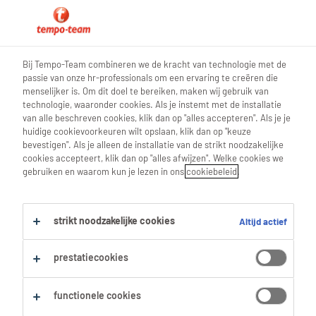
0
Bij Tempo-Team combineren we de kracht van technologie met de
passie van onze hr-professionals om een ervaring te creëren die
Vind je volgende job
menselijker is. Om dit doel te bereiken, maken wij gebruik van
technologie, waaronder cookies. Als je instemt met de installatie
van alle beschreven cookies, klik dan op "alles accepteren". Als je je
Zoek 3 jobs
huidige cookievoorkeuren wilt opslaan, klik dan op "keuze
bevestigen". Als je alleen de installatie van de strikt noodzakelijke
cookies accepteert, klik dan op "alles afwijzen". Welke cookies we
gebruiken en waarom kun je lezen in ons
cookiebeleid
.
3 Medewerker Versafdeling jobs voor
je gevonden.
strikt noodzakelijke cookies
Altijd actief
Filter
prestatiecookies
Geselecteerde filters:
functionele cookies
Aankoop & Verkoop
Verkopers