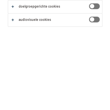
Zoekopdracht opslaan
doelgroepgerichte cookies
audiovisuele cookies
Geen resultaten gevonden
Geen passende vacatures voor deze filters
gevonden. Pas je zoekopdracht aan om meer
resultaten te zien:
Verwijder één of meerdere filters.
Zocht je op postcode? Vergroot dan je straal.
Pas de functietitel aan en controleer op
spelfouten.