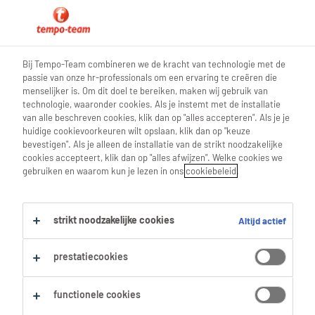
0
Bij Tempo-Team combineren we de kracht van technologie met de
passie van onze hr-professionals om een ervaring te creëren die
Vind je volgende job
menselijker is. Om dit doel te bereiken, maken wij gebruik van
technologie, waaronder cookies. Als je instemt met de installatie
van alle beschreven cookies, klik dan op "alles accepteren". Als je je
Zoek 0 jobs
huidige cookievoorkeuren wilt opslaan, klik dan op "keuze
bevestigen". Als je alleen de installatie van de strikt noodzakelijke
cookies accepteert, klik dan op "alles afwijzen". Welke cookies we
gebruiken en waarom kun je lezen in ons
cookiebeleid
.
Filter
strikt noodzakelijke cookies
Altijd actief
Geselecteerde filters:
Management
Business Managers
prestatiecookies
Alles wissen
technisch-planner
functionele cookies