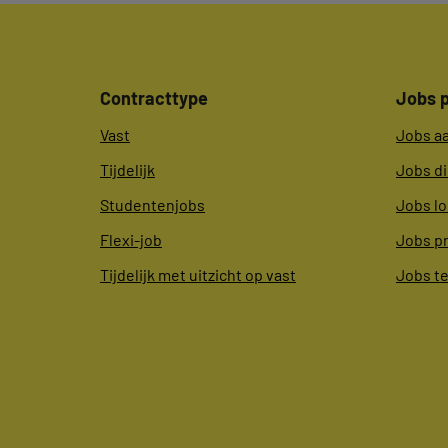
Contracttype
Jobs p
Vast
Jobs a
Tijdelijk
Jobs d
Studentenjobs
Jobs lo
Flexi-job
Jobs p
Tijdelijk met uitzicht op vast
Jobs t