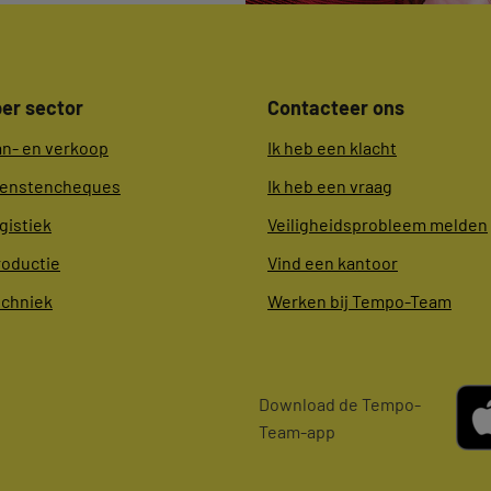
er sector
Contacteer ons
an- en verkoop
Ik heb een klacht
ienstencheques
Ik heb een vraag
gistiek
Veiligheidsprobleem melden
roductie
Vind een kantoor
echniek
Werken bij Tempo-Team
Download de Tempo-
Team-app