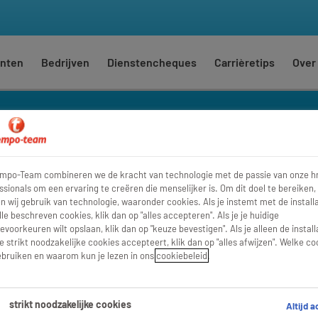
nten
Bedrijven
Dienstencheques
Carrièretips
Over
ionist
empo-Team combineren we de kracht van technologie met de passie van onze h
Waar
Str
ssionals om een ervaring te creëren die menselijker is. Om dit doel te bereiken,
 wij gebruik van technologie, waaronder cookies. Als je instemt met de installa
lle beschreven cookies, klik dan op "alles accepteren". Als je je huidige
evoorkeuren wilt opslaan, klik dan op "keuze bevestigen". Als je alleen de install
e strikt noodzakelijke cookies accepteert, klik dan op "alles afwijzen". Welke co
bruiken en waarom kun je lezen in ons
cookiebeleid
.
strikt noodzakelijke cookies
Altijd a