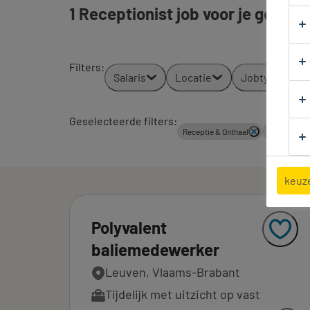
1 Receptionist job voor je gevond
Filters
:
Salaris
Locatie
Jobtypes
Geselecteerde filters:
Receptie & Onthaal
Receptionis
keuz
Polyvalent
baliemedewerker
Leuven, Vlaams-Brabant
Tijdelijk met uitzicht op vast