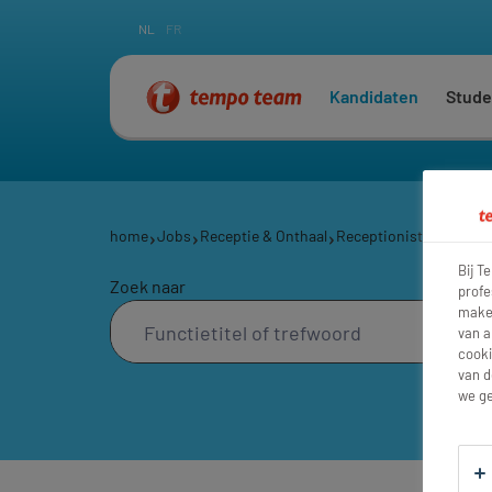
NL
FR
Kandidaten
Stude
home
Jobs
Receptie & Onthaal
Receptionisten
Recept
Bij T
Zoek naar
profe
maken
van a
cooki
van d
we ge