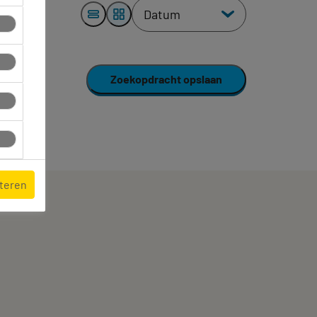
Zoekopdracht opslaan
pteren