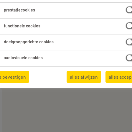
en.
prestatiecookies
functionele cookies
Expertisedomein
Alle filters
3
3
doelgroepgerichte cookies
Alles wissen
ten
Receptionist
audiovisuele cookies
e bevestigen
alles afwijzen
alles acce