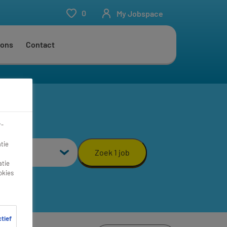
0
My Jobspace
 ons
Contact
r-
aal
tie
Zoek 1 job
atie
okies
ctief