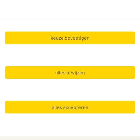
Tempo-Team nv (BTW BE0428.327.551) en Tempo-
Team at Home nv (BTW BE0467.127.056),
gevestigd in de Boechoutlaan 105 0001 - 1853
Strombeek-Bever.
keuze bevestigen
Copyright © 2026 Tempo-Team
alles afwijzen
Algemene voorwaarden
Gebruiksvoorwaarden
GDPR
alles accepteren
Leveranciersinfo
Privacy statement