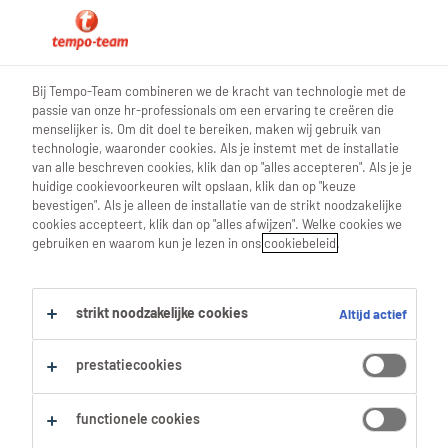
0
Bij Tempo-Team combineren we de kracht van technologie met de
passie van onze hr-professionals om een ervaring te creëren die
Vind je volgende job
menselijker is. Om dit doel te bereiken, maken wij gebruik van
technologie, waaronder cookies. Als je instemt met de installatie
van alle beschreven cookies, klik dan op "alles accepteren". Als je je
Zoek 2 jobs
huidige cookievoorkeuren wilt opslaan, klik dan op "keuze
bevestigen". Als je alleen de installatie van de strikt noodzakelijke
cookies accepteert, klik dan op "alles afwijzen". Welke cookies we
gebruiken en waarom kun je lezen in ons
cookiebeleid
.
2 Koeriers jobs voor je gevonden.
strikt noodzakelijke cookies
Altijd actief
Filter
prestatiecookies
Geselecteerde filters:
Transport
Koeriers
functionele cookies
Alles wissen