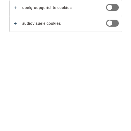
doelgroepgerichte cookies
Zoekopdracht opslaan
audiovisuele cookies
Student chauffeur B
Houthalen, Limburg
Tijdelijk
,
Student
13.9 € per uur
3 Augustus 2026
Chauffeur B