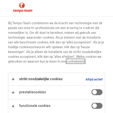
0
Bij Tempo-Team combineren we de kracht van technologie met de
passie van onze hr-professionals om een ervaring te creëren die
Vind je volgende job
menselijker is. Om dit doel te bereiken, maken wij gebruik van
technologie, waaronder cookies. Als je instemt met de installatie
van alle beschreven cookies, klik dan op "alles accepteren". Als je je
Zoek 2 jobs
huidige cookievoorkeuren wilt opslaan, klik dan op "keuze
bevestigen". Als je alleen de installatie van de strikt noodzakelijke
cookies accepteert, klik dan op "alles afwijzen". Welke cookies we
gebruiken en waarom kun je lezen in ons
cookiebeleid
.
2 Sorteerder jobs voor je gevonden.
strikt noodzakelijke cookies
Altijd actief
Filter
prestatiecookies
Geselecteerde filters:
Quality & Control
Quality Controllers
functionele cookies
Alles wissen
Sorteerder