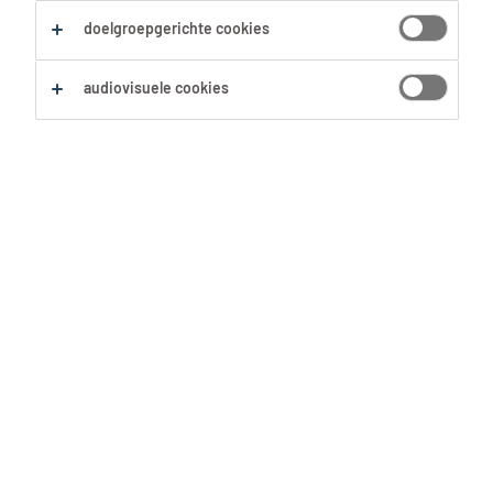
doelgroepgerichte cookies
Zoekopdracht opslaan
audiovisuele cookies
Magazijnmedewerker
Nacht - Kranten &
Tijdschriften
Beringen, Limburg
Tijdelijk
13.99 € per uur
AMP
5 Augustus 2026