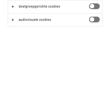
Zoekopdracht opslaan
doelgroepgerichte cookies
audiovisuele cookies
Geen resultaten gevonden
Geen passende vacatures voor deze filters
gevonden. Pas je zoekopdracht aan om meer
resultaten te zien:
Verwijder één of meerdere filters.
Zocht je op postcode? Vergroot dan je straal.
Pas de functietitel aan en controleer op
spelfouten.