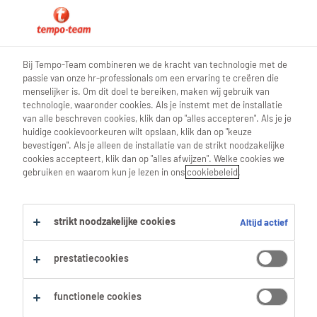
0
Bij Tempo-Team combineren we de kracht van technologie met de
passie van onze hr-professionals om een ervaring te creëren die
Vind je volgende job
menselijker is. Om dit doel te bereiken, maken wij gebruik van
technologie, waaronder cookies. Als je instemt met de installatie
van alle beschreven cookies, klik dan op "alles accepteren". Als je je
Zoek 0 jobs
huidige cookievoorkeuren wilt opslaan, klik dan op "keuze
bevestigen". Als je alleen de installatie van de strikt noodzakelijke
cookies accepteert, klik dan op "alles afwijzen". Welke cookies we
gebruiken en waarom kun je lezen in ons
cookiebeleid
.
Filter
strikt noodzakelijke cookies
Altijd actief
Geselecteerde filters:
Ambacht
Drukkers
prestatiecookies
Alles wissen
drukpersspecialist
functionele cookies